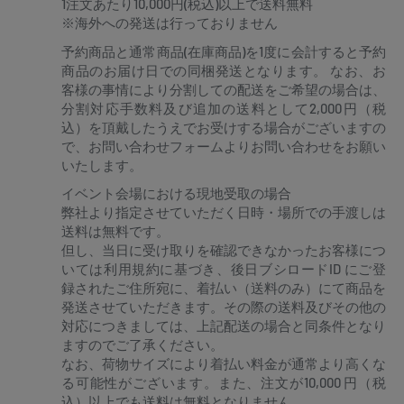
1注文あたり10,000円(税込)以上で送料無料
※海外への発送は行っておりません
予約商品と通常商品(在庫商品)を1度に会計すると予約
商品のお届け日での同梱発送となります。 なお、お
客様の事情により分割しての配送をご希望の場合は、
分割対応手数料及び追加の送料として2,000円（税
込）を頂戴したうえでお受けする場合がございますの
で、お問い合わせフォームよりお問い合わせをお願い
いたします。
イベント会場における現地受取の場合
弊社より指定させていただく日時・場所での手渡しは
送料は無料です。
但し、当日に受け取りを確認できなかったお客様につ
いては利用規約に基づき、後日ブシロードID にご登
録されたご住所宛に、着払い（送料のみ）にて商品を
発送させていただきます。その際の送料及びその他の
対応につきましては、上記配送の場合と同条件となり
ますのでご了承ください。
なお、荷物サイズにより着払い料金が通常より高くな
る可能性がございます。また、注文が10,000 円（税
込）以上でも送料は無料となりません。