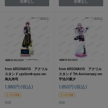
在庫なし
在庫なし
from ARGONAVIS アクリル
from ARGONAVIS アクリル
スタンド εpsilonΦ eyes ver.
スタンド 7th Anniversary ver.
烏丸玲司
宇治川紫夕
販
販
1,980円
(税込)
1,650円
(税込)
売
売
価
価
ネコポス対象
ネコポス対象
格
格
売切
売切