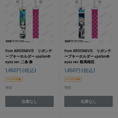
from ARGONAVIS リボンテ
from ARGONAVIS リボンテ
ープキーホルダー εpsilonΦ
ープキーホルダー εpsilonΦ
eyes ver. 二条 奏
eyes ver. 鞍馬唯臣
販
販
1,650円
(税込)
1,650円
(税込)
売
売
価
価
ネコポス対象
ネコポス対象
格
格
売切
売切
在庫なし
在庫なし