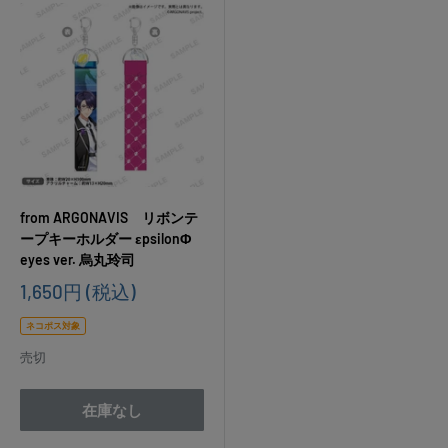
from ARGONAVIS リボンテ
ープキーホルダー εpsilonΦ
eyes ver. 烏丸玲司
販
1,650円
(税込)
売
価
ネコポス対象
格
売切
在庫なし