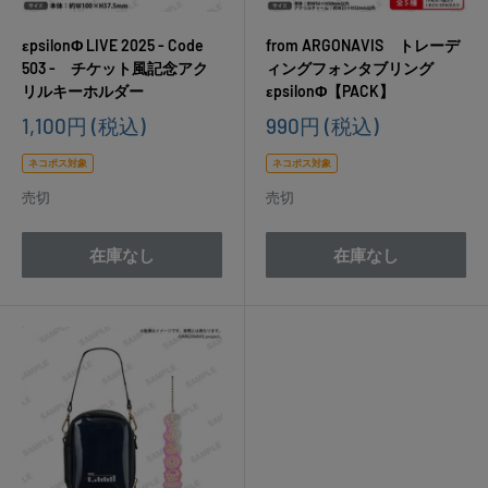
εpsilonΦ LIVE 2025 - Code
from ARGONAVIS トレーデ
503 - チケット風記念アク
ィングフォンタブリング
リルキーホルダー
εpsilonΦ【PACK】
販
販
1,100円
(税込)
990円
(税込)
売
売
価
価
ネコポス対象
ネコポス対象
格
格
売切
売切
在庫なし
在庫なし