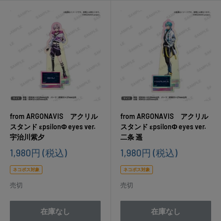
from ARGONAVIS アクリル
from ARGONAVIS アクリル
スタンド εpsilonΦ eyes ver.
スタンド εpsilonΦ eyes ver.
宇治川紫夕
二条 遥
販
販
1,980円
(税込)
1,980円
(税込)
売
売
価
価
ネコポス対象
ネコポス対象
格
格
売切
売切
在庫なし
在庫なし