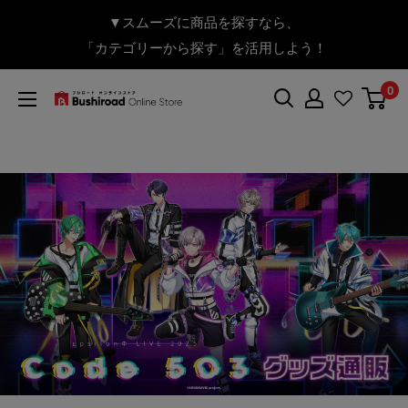
コ
▼送料をおトクにお買物する方法をご紹介♪
▼お気に入り登録機能を活用しよう♪
▼「作品・ブランドから探す」で
▼スムーズに商品を探すなら、
＼予約受付中！／
ン
BanG Dream! ちゃむりぃ みに Ave Mujica 鮮美透涼 ver.販売
「カテゴリーから探す」を活用しよう！
欲しい商品を手に入れよう！
【こちらをクリック】
【こちらをクリック】
テ
中！
ン
0
ツ
ブ
に
シ
ス
ロ
キ
ー
ッ
ド
プ
オ
す
ン
る
ラ
イ
ン
ス
ト
ア