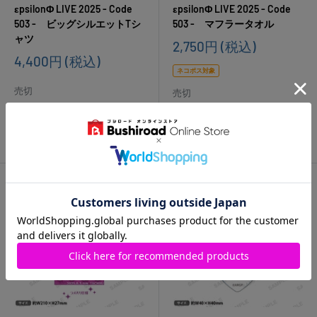
εpsilonΦ LIVE 2025 - Code
εpsilonΦ LIVE 2025 - Code
503 - ビッグシルエットTシ
503 - マフラータオル
ャツ
販
2,750円
(税込)
売
販
4,400円
(税込)
価
売
ネコポス対象
格
価
売切
売切
格
在庫なし
在庫なし