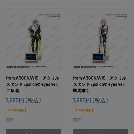
from ARGONAVIS アクリル
from ARGONAVIS アクリル
スタンド εpsilonΦ eyes ver.
スタンド εpsilonΦ eyes ver.
二条 奏
鞍馬唯臣
販
販
1,980円
(税込)
1,980円
(税込)
売
売
価
価
ネコポス対象
ネコポス対象
格
格
売切
売切