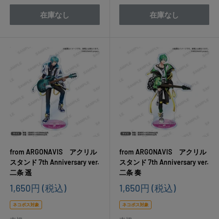
在庫なし
在庫なし
from ARGONAVIS アクリル
from ARGONAVIS アクリル
スタンド 7th Anniversary ver.
スタンド 7th Anniversary ver.
二条 遥
二条 奏
販
販
1,650円
(税込)
1,650円
(税込)
売
売
価
価
ネコポス対象
ネコポス対象
格
格