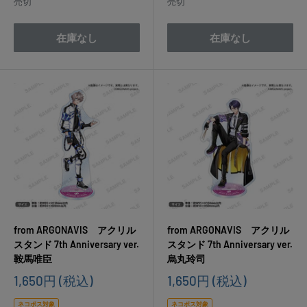
売切
売切
在庫なし
在庫なし
from ARGONAVIS アクリル
from ARGONAVIS アクリル
スタンド 7th Anniversary ver.
スタンド 7th Anniversary ver.
鞍馬唯臣
烏丸玲司
販
販
1,650円
(税込)
1,650円
(税込)
売
売
価
価
ネコポス対象
ネコポス対象