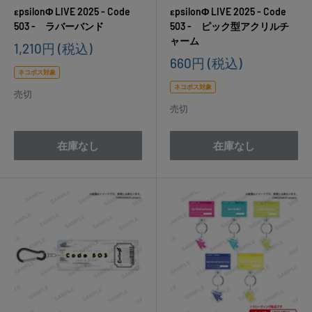
εpsilonΦ LIVE 2025 - Code
εpsilonΦ LIVE 2025 - Code
503 - ラバーバンド
503 - ピック型アクリルチ
ャーム
販
1,210円
(税込)
売
販
660円
(税込)
価
売
ネコポス対象
格
価
ネコポス対象
売切
格
売切
在庫なし
在庫なし