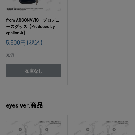
from ARGONAVIS プロデュ
ースグッズ【Produced by
εpsilonΦ】
販
5,500円
(税込)
売
価
売切
格
在庫なし
eyes ver.商品