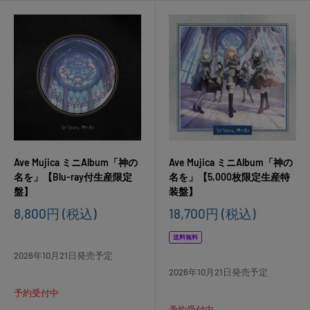
Ave Mujica ミニAlbum「神の
Ave Mujica ミニAlbum「神の
名を」【Blu-ray付生産限定
名を」【5,000枚限定生産特
盤】
装盤】
販
販
8,800円
(税込)
18,700円
(税込)
売
売
価
価
送料無料
格
格
2026年10月21日発売予定
2026年10月21日発売予定
予約受付中
予約受付中