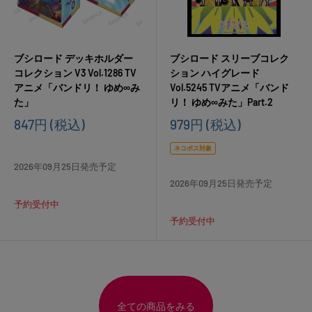
ブシロード デッキホルダー
ブシロード スリーブコレク
コレクション V3 Vol.1286 TV
ション ハイグレード
アニメ「バンドリ！ ゆめ∞み
Vol.5245 TVアニメ「バンド
た」
リ！ ゆめ∞みた」Part.2
販
販
847円
(税込)
979円
(税込)
売
売
価
価
ネコポス対象
格
格
2026年09月25日発売予定
2026年09月25日発売予定
予約受付中
予約受付中
全ての商品をみる