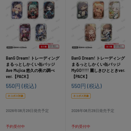
BanG Dream! トレーディング
BanG Dream! トレーディング
まるっとしかくい缶バッジ
まるっとしかくい缶バッジ
Ave Mujica 悠久の夜の調べ
MyGO!!!!! 麗しきひとときver.
ver.【PACK】
【PACK】
販
販
550円
(税込)
550円
(税込)
売
売
価
価
ネコポス対象
ネコポス対象
格
格
2026年08月29日発売予定
2026年08月29日発売予定
予約受付中
予約受付中