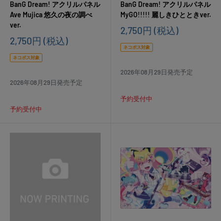
BanG Dream! アクリルパネル
BanG Dream! アクリルパネル
Ave Mujica 悠久の夜の調べ
MyGO!!!!! 麗しきひとときver.
ver.
販
2,750円
(税込)
売
販
2,750円
(税込)
価
売
ネコポス対象
格
価
ネコポス対象
格
2026年08月29日発売予定
2026年08月29日発売予定
予約受付中
予約受付中