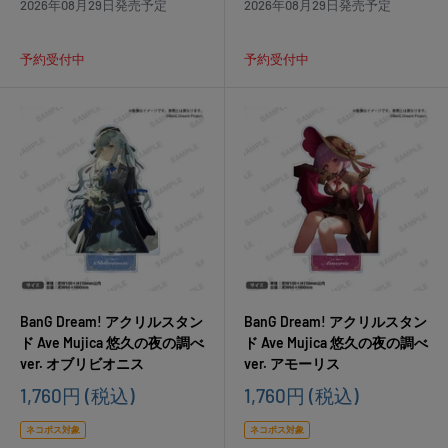
2026年08月29日発売予定
2026年08月29日発売予定
予約受付中
予約受付中
BanG Dream! アクリルスタン
BanG Dream! アクリルスタン
ド Ave Mujica 悠久の夜の調べ
ド Ave Mujica 悠久の夜の調べ
ver. オブリビオニス
ver. アモーリス
販
販
1,760円
(税込)
1,760円
(税込)
売
売
価
価
ネコポス対象
ネコポス対象