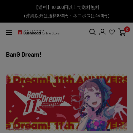
コ
▼送料をおトクにお買物する方法をご紹介♪
▼お気に入り登録機能を活用しよう♪
▼「作品・ブランドから探す」で
【送料】10,000円以上で送料無料
▼スムーズに商品を探すなら、
＼予約受付中！／
ン
BanG Dream! ちゃむりぃ みに Ave Mujica 鮮美透涼 ver.販売
（沖縄以外は送料880円・ネコポスは440円）
「カテゴリーから探す」を活用しよう！
欲しい商品を手に入れよう！
【こちらをクリック】
【こちらをクリック】
テ
中！
ン
0
ツ
ブ
に
シ
ス
ロ
BanG Dream!
キ
ー
ッ
ド
プ
オ
す
ン
る
ラ
イ
ン
ス
ト
ア