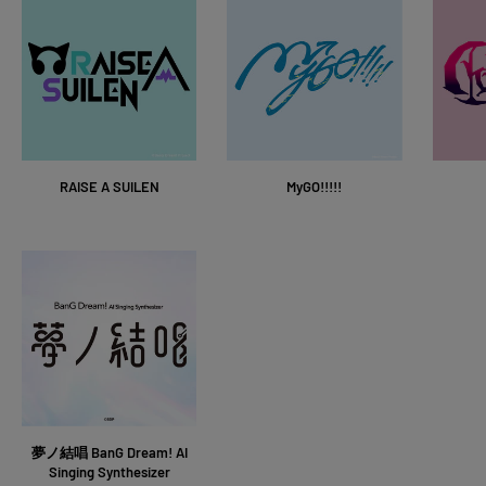
RAISE A SUILEN
MyGO!!!!!
夢ノ結唱 BanG Dream! AI
Singing Synthesizer