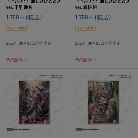
ド MyGO!!!!! 麗しきひととき
ド MyGO!!!!! 麗しきひととき
ver. 千早 愛音
ver. 高松 燈
販
販
1,760円
(税込)
1,760円
(税込)
売
売
価
価
ネコポス対象
ネコポス対象
格
格
2026年08月29日発売予定
2026年08月29日発売予定
予約受付中
予約受付中