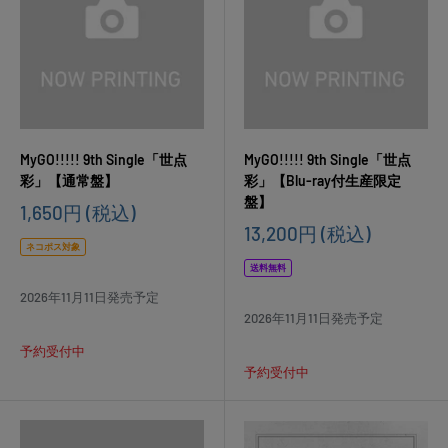
MyGO!!!!! 9th Single「世点
MyGO!!!!! 9th Single「世点
彩」【通常盤】
彩」【Blu-ray付生産限定
盤】
販
1,650円
(税込)
売
販
13,200円
(税込)
価
売
ネコポス対象
格
価
送料無料
格
2026年11月11日発売予定
2026年11月11日発売予定
予約受付中
予約受付中