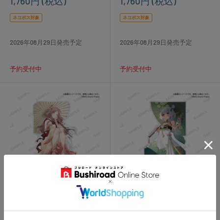
販
販
1,760円
(税込)
1,760円
(税込)
売
売
価
価
ネコポス対象
ネコポス対象
格
格
2026年08月29日発売予定
2026年08月29日発売予定
予約受付中
予約受付中
BanG Dream! アクリルスタン
BanG Dream! アクリルスタン
ド MyGO!!!!! 麗しきひととき
ド MyGO!!!!! 麗しきひととき
ver. 長崎 そよ
ver. 要 楽奈