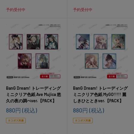
予約受付中
予約受付中
BanG Dream! トレーディング
BanG Dream! トレーディング
ミニクリア色紙 Ave Mujica 悠
ミニクリア色紙 MyGO!!!!! 麗
久の夜の調べver.【PACK】
しきひとときver.【PACK】
販
販
880円
(税込)
880円
(税込)
売
売
価
価
ネコポス対象
ネコポス対象
格
格