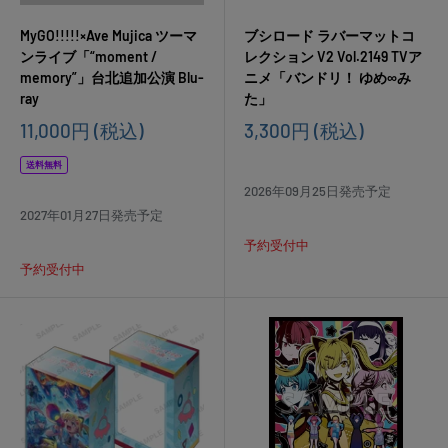
MyGO!!!!!×Ave Mujica ツーマ
ブシロード ラバーマットコ
ンライブ「“moment /
レクション V2 Vol.2149 TVア
memory”」台北追加公演 Blu-
ニメ「バンドリ！ ゆめ∞み
ray
た」
販
販
11,000円
(税込)
3,300円
(税込)
売
売
価
価
送料無料
格
格
2026年09月25日発売予定
2027年01月27日発売予定
予約受付中
予約受付中