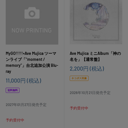
MyGO!!!!!×Ave Mujica ツーマ
Ave Mujica ミニAlbum「神の
ンライブ「“moment /
名を」【通常盤】
memory”」台北追加公演 Blu-
販
2,200円
(税込)
ray
売
価
ネコポス対象
販
11,000円
(税込)
格
売
価
送料無料
2026年10月21日発売予定
格
2027年01月27日発売予定
予約受付中
予約受付中