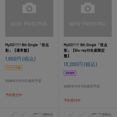
MyGO!!!!! 9th Single「世点
MyGO!!!!! 9th Single「世点
彩」【通常盤】
彩」【Blu-ray付生産限定
盤】
販
1,650円
(税込)
売
販
13,200円
(税込)
価
売
ネコポス対象
格
価
送料無料
格
2026年11月11日発売予定
2026年11月11日発売予定
予約受付中
予約受付中