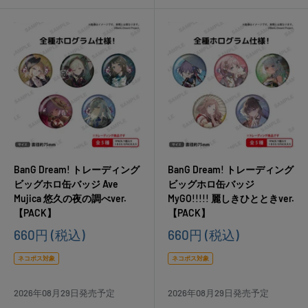
BanG Dream! トレーディング
BanG Dream! トレーディング
ビッグホロ缶バッジ Ave
ビッグホロ缶バッジ
Mujica 悠久の夜の調べver.
MyGO!!!!! 麗しきひとときver.
【PACK】
【PACK】
販
販
660円
(税込)
660円
(税込)
売
売
価
価
ネコポス対象
ネコポス対象
格
格
2026年08月29日発売予定
2026年08月29日発売予定