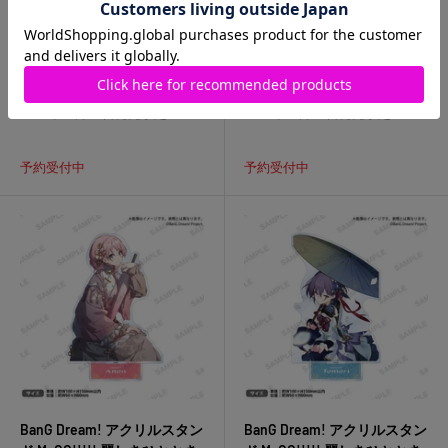
販
販
1,760円
(税込)
1,760円
(税込)
売
売
価
価
ネコポス対象
ネコポス対象
格
格
2026年08月29日発売予定
2026年08月29日発売予定
予約受付中
予約受付中
BanG Dream! アクリルスタン
BanG Dream! アクリルスタン