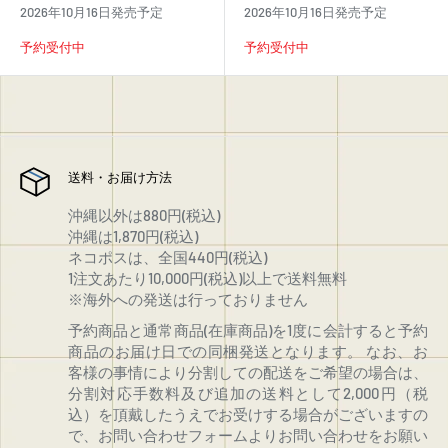
価
価
2026年10月16日発売予定
2026年10月16日発売予定
格
格
予約受付中
予約受付中
送料・お届け方法
沖縄以外は880円(税込)
沖縄は1,870円(税込)
ネコポスは、全国440円(税込)
1注文あたり10,000円(税込)以上で送料無料
※海外への発送は行っておりません
予約商品と通常商品(在庫商品)を1度に会計すると予約
商品のお届け日での同梱発送となります。 なお、お
客様の事情により分割しての配送をご希望の場合は、
分割対応手数料及び追加の送料として2,000円（税
込）を頂戴したうえでお受けする場合がございますの
で、お問い合わせフォームよりお問い合わせをお願い