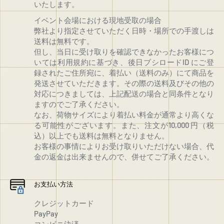
いたします。
イベント会場における現地受取の場合
弊社より指定させていただく日時・場所での手渡しは
送料は無料です。
但し、当日に受け取りを確認できなかったお客様につ
いては利用規約に基づき、後日ブシロードID にご登
録されたご住所宛に、着払い（送料のみ）にて商品を
発送させていただきます。その際の送料及びその他の
対応につきましては、上記配送の場合と同条件となり
ますのでご了承ください。
なお、荷物サイズにより着払い料金が通常より高くな
る可能性がございます。また、注文が10,000 円（税
込）以上でも送料は無料となりません。
お客様の事情によりお受け取りいただけない場合、代
金の返金は出来ませんので、併せてご了承ください。
お支払い方法
クレジットカード
PayPay
コンビニ決済