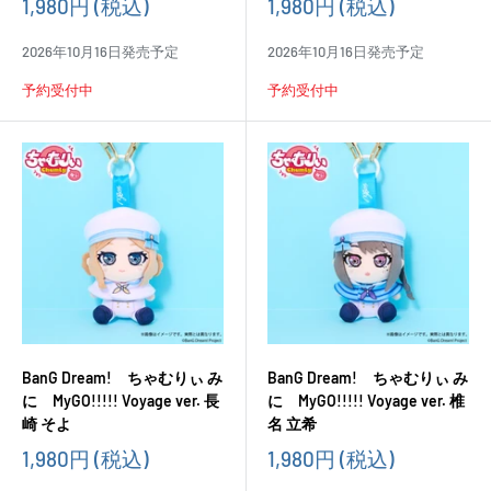
販
販
1,980円
(税込)
1,980円
(税込)
売
売
価
価
2026年10月16日発売予定
2026年10月16日発売予定
格
格
予約受付中
予約受付中
BanG Dream! ちゃむりぃ み
BanG Dream! ちゃむりぃ み
に MyGO!!!!! Voyage ver. 長
に MyGO!!!!! Voyage ver. 椎
崎 そよ
名 立希
販
販
1,980円
(税込)
1,980円
(税込)
売
売