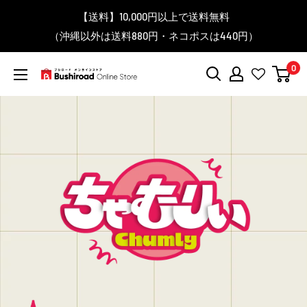
コ
▼送料をおトクにお買物する方法をご紹介♪
▼お気に入り登録機能を活用しよう♪
▼「作品・ブランドから探す」で
【送料】10,000円以上で送料無料
▼スムーズに商品を探すなら、
＼予約受付中！／
ン
BanG Dream! ちゃむりぃ みに Ave Mujica 鮮美透涼 ver.販売
（沖縄以外は送料880円・ネコポスは440円）
「カテゴリーから探す」を活用しよう！
欲しい商品を手に入れよう！
【こちらをクリック】
【こちらをクリック】
テ
中！
ン
0
ツ
ブ
に
シ
ス
ロ
キ
ー
ッ
ド
プ
オ
す
ン
る
ラ
イ
ン
ス
ト
ア