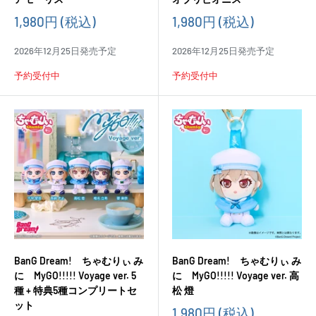
販
販
1,980円
(税込)
1,980円
(税込)
売
売
価
価
2026年12月25日発売予定
2026年12月25日発売予定
格
格
予約受付中
予約受付中
BanG Dream! ちゃむりぃ み
BanG Dream! ちゃむりぃ み
に MyGO!!!!! Voyage ver. 5
に MyGO!!!!! Voyage ver. 高
種 + 特典5種コンプリートセ
松 燈
ット
販
1,980円
(税込)