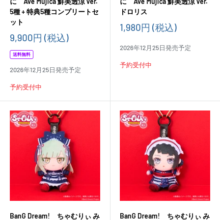
に Ave Mujica 鮮美透涼 ver.
に Ave Mujica 鮮美透涼 ver.
5種 + 特典5種コンプリートセ
ドロリス
ット
販
1,980円
(税込)
売
販
9,900円
(税込)
価
売
2026年12月25日発売予定
格
価
送料無料
格
予約受付中
2026年12月25日発売予定
予約受付中
BanG Dream! ちゃむりぃ み
BanG Dream! ちゃむりぃ み