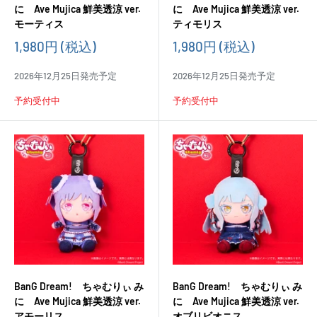
に Ave Mujica 鮮美透涼 ver.
に Ave Mujica 鮮美透涼 ver.
モーティス
ティモリス
販
販
1,980円
(税込)
1,980円
(税込)
売
売
価
価
2026年12月25日発売予定
2026年12月25日発売予定
格
格
予約受付中
予約受付中
BanG Dream! ちゃむりぃ み
BanG Dream! ちゃむりぃ み
に Ave Mujica 鮮美透涼 ver.
に Ave Mujica 鮮美透涼 ver.
アモーリス
オブリビオニス