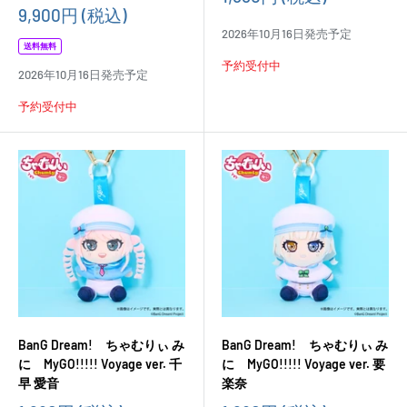
売
販
9,900円
(税込)
価
売
2026年10月16日発売予定
格
価
送料無料
格
予約受付中
2026年10月16日発売予定
予約受付中
BanG Dream! ちゃむりぃ み
BanG Dream! ちゃむりぃ み
に MyGO!!!!! Voyage ver. 千
に MyGO!!!!! Voyage ver. 要
早 愛音
楽奈