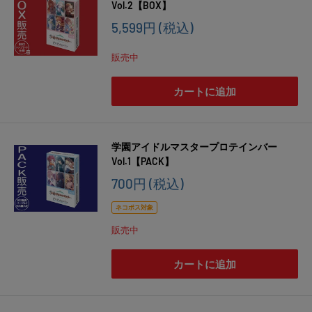
Vol.2【BOX】
販
5,599円
(税込)
売
価
販売中
格
カートに追加
学園アイドルマスタープロテインバー
Vol.1【PACK】
販
700円
(税込)
売
価
ネコポス対象
格
販売中
カートに追加