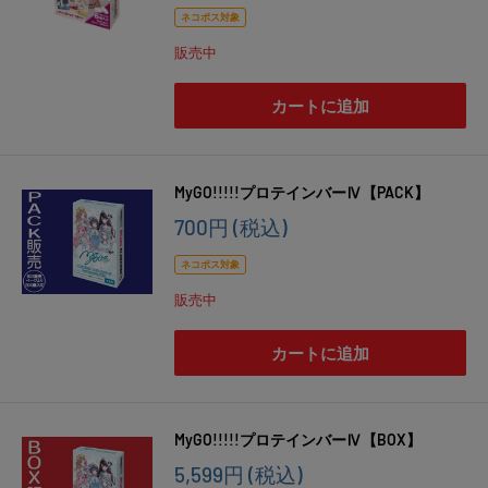
価
ネコポス対象
格
販売中
カートに追加
MyGO!!!!!プロテインバーⅣ【PACK】
販
700円
(税込)
売
価
ネコポス対象
格
販売中
カートに追加
MyGO!!!!!プロテインバーⅣ【BOX】
販
5,599円
(税込)