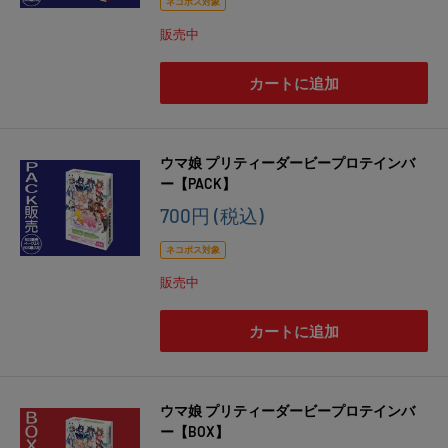
価
ネコポス対象
格
販売中
カートに追加
ウマ娘 プリティーダービープロテインバ
ー【PACK】
販
700円
(税込)
売
価
ネコポス対象
格
販売中
カートに追加
ウマ娘 プリティーダービープロテインバ
ー【BOX】