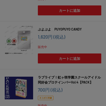
格
カートに追加
ぷよぷよ PUYOPUYO CANDY
販
1,620円
(税込)
売
価
販売中
格
カートに追加
ラブライブ！虹ヶ咲学園スクールアイドル
同好会プロテインバーVol.4【PACK】
販
700円
(税込)
売
価
ネコポス対象
格
販売中