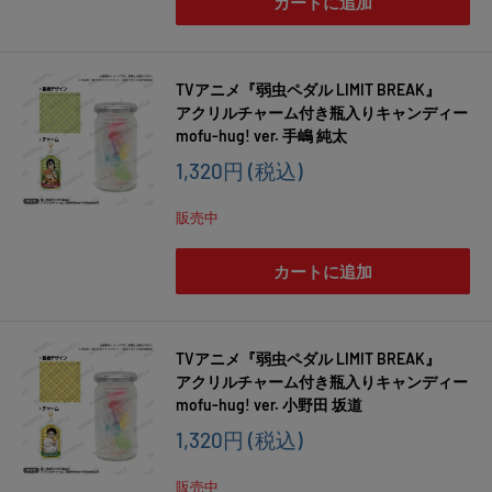
カートに追加
TVアニメ『弱虫ペダル LIMIT BREAK』
アクリルチャーム付き瓶入りキャンディー
mofu-hug! ver. 手嶋 純太
販
1,320円
(税込)
売
価
販売中
格
カートに追加
TVアニメ『弱虫ペダル LIMIT BREAK』
アクリルチャーム付き瓶入りキャンディー
mofu-hug! ver. 小野田 坂道
販
1,320円
(税込)
売
価
販売中