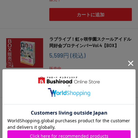
カートに追加
ラブライブ！虹ヶ咲学園スクールアイドル
同好会プロテインバーVol.4【BOX】
販
5,599円
(税込)
売
価
販売中
格
カートに追加
ラブライブ！虹ヶ咲学園スクールアイドル
同好会プロテインバーVol.3【PACK】
販
700円
(税込)
売
価
ネコポス対象