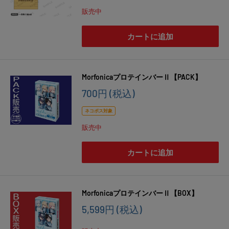
価
販売中
格
カートに追加
MorfonicaプロテインバーⅡ【PACK】
販
700円
(税込)
売
価
ネコポス対象
格
販売中
カートに追加
MorfonicaプロテインバーⅡ【BOX】
販
5,599円
(税込)
売
価