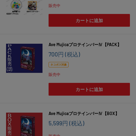
価
販売中
格
カートに追加
Ave MujicaプロテインバーⅣ【PACK】
販
700円
(税込)
売
価
ネコポス対象
格
販売中
カートに追加
Ave MujicaプロテインバーⅣ【BOX】
販
5,599円
(税込)
売
価