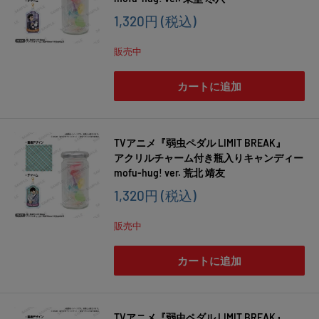
販
1,320円
(税込)
売
価
販売中
格
カートに追加
TVアニメ『弱虫ペダル LIMIT BREAK』
アクリルチャーム付き瓶入りキャンディー
mofu-hug! ver. 荒北 靖友
販
1,320円
(税込)
売
価
販売中
格
カートに追加
TVアニメ『弱虫ペダル LIMIT BREAK』