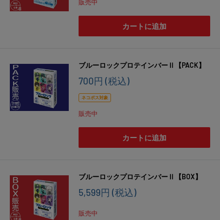
販売中
格
カートに追加
ブルーロックプロテインバーⅡ【PACK】
販
700円
(税込)
売
価
ネコポス対象
格
販売中
カートに追加
ブルーロックプロテインバーⅡ【BOX】
販
5,599円
(税込)
売
価
販売中
格