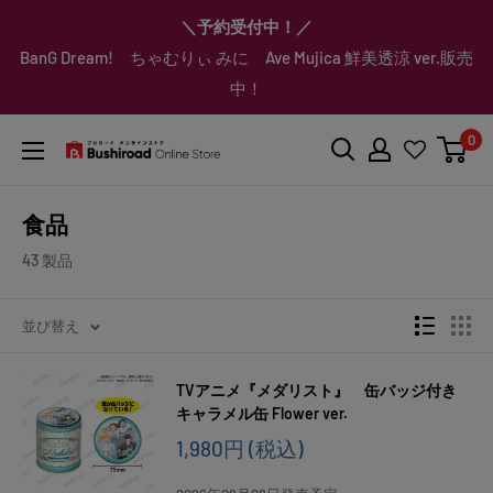
コ
▼送料をおトクにお買物する方法をご紹介♪
▼お気に入り登録機能を活用しよう♪
▼「作品・ブランドから探す」で
▼スムーズに商品を探すなら、
＼予約受付中！／
ン
BanG Dream! ちゃむりぃ みに Ave Mujica 鮮美透涼 ver.販売
「カテゴリーから探す」を活用しよう！
欲しい商品を手に入れよう！
【こちらをクリック】
【こちらをクリック】
テ
中！
ン
ツ
0
に
ブ
ス
シ
キ
ロ
食品
ッ
ー
プ
ド
43 製品
す
オ
る
ン
並び替え
ラ
イ
TVアニメ『メダリスト』 缶バッジ付き
ン
キャラメル缶 Flower ver.
ス
販
ト
1,980円
(税込)
売
ア
価