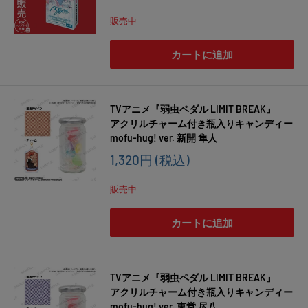
売
価
販売中
格
カートに追加
TVアニメ『弱虫ペダル LIMIT BREAK』
アクリルチャーム付き瓶入りキャンディー
mofu-hug! ver. 新開 隼人
販
1,320円
(税込)
売
価
販売中
格
カートに追加
TVアニメ『弱虫ペダル LIMIT BREAK』
アクリルチャーム付き瓶入りキャンディー
mofu-hug! ver. 東堂 尽八