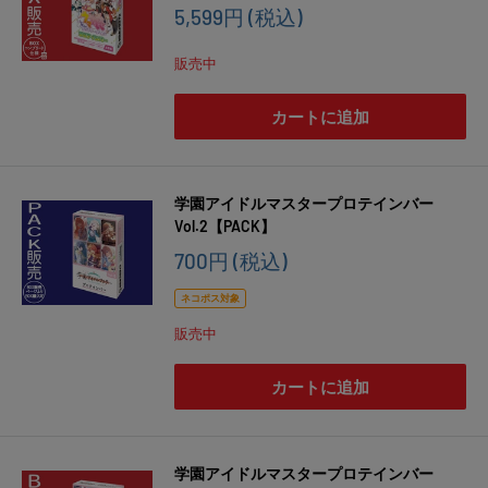
販
5,599円
(税込)
売
価
販売中
格
カートに追加
学園アイドルマスタープロテインバー
Vol.2【PACK】
販
700円
(税込)
売
価
ネコポス対象
格
販売中
カートに追加
学園アイドルマスタープロテインバー