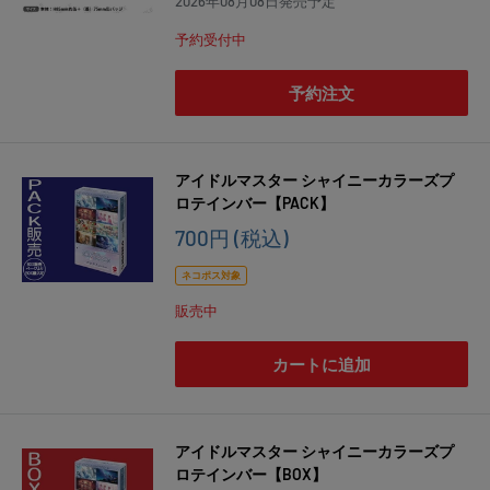
2026年08月08日発売予定
格
予約受付中
予約注文
アイドルマスター シャイニーカラーズプ
ロテインバー【PACK】
販
700円
(税込)
売
価
ネコポス対象
格
販売中
カートに追加
アイドルマスター シャイニーカラーズプ
ロテインバー【BOX】