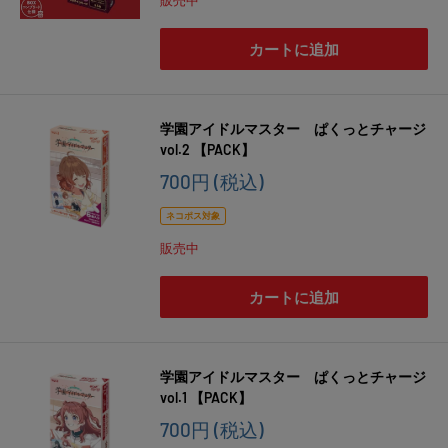
販売中
格
カートに追加
学園アイドルマスター ぱくっとチャージ
vol.2 【PACK】
販
700円
(税込)
売
価
ネコポス対象
格
販売中
カートに追加
学園アイドルマスター ぱくっとチャージ
vol.1 【PACK】
販
700円
(税込)
売