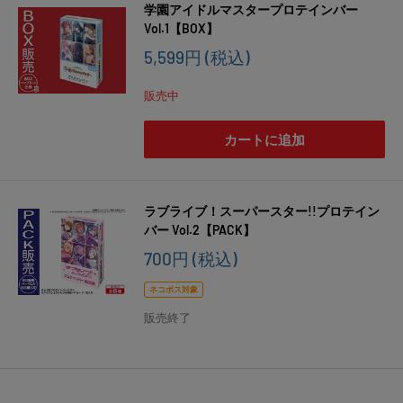
学園アイドルマスタープロテインバー
Vol.1【BOX】
販
5,599円
(税込)
売
価
販売中
格
カートに追加
ラブライブ！スーパースター!!プロテイン
バー Vol.2【PACK】
販
700円
(税込)
売
価
ネコポス対象
格
販売終了