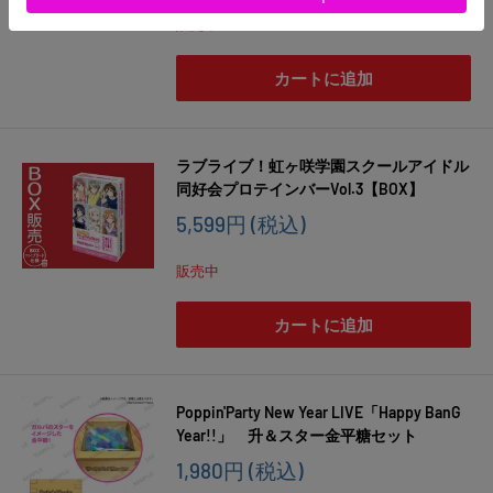
格
販売中
カートに追加
ラブライブ！虹ヶ咲学園スクールアイドル
同好会プロテインバーVol.3【BOX】
販
5,599円
(税込)
売
価
販売中
格
カートに追加
Poppin'Party New Year LIVE「Happy BanG
Year!!」 升＆スター金平糖セット
販
1,980円
(税込)
売