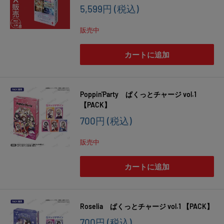
販
5,599円
(税込)
売
価
販売中
格
カートに追加
Poppin'Party ぱくっとチャージ vol.1
【PACK】
販
700円
(税込)
売
価
販売中
格
カートに追加
Roselia ぱくっとチャージ vol.1 【PACK】
販
700円
(税込)