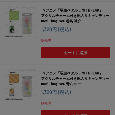
TVアニメ『弱虫ペダル LIMIT BREAK』
アクリルチャーム付き瓶入りキャンディー
mofu-hug! ver. 巻島 裕介
販
1,320円
(税込)
売
価
販売中
格
カートに追加
TVアニメ『弱虫ペダル LIMIT BREAK』
アクリルチャーム付き瓶入りキャンディー
mofu-hug! ver. 青八木 一
販
1,320円
(税込)
売
価
販売中
格