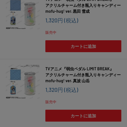
アクリルチャーム付き瓶入りキャンディー
mofu-hug! ver. 黒田 雪成
販
1,320円
(税込)
売
価
販売中
格
カートに追加
TVアニメ『弱虫ペダル LIMIT BREAK』
アクリルチャーム付き瓶入りキャンディー
mofu-hug! ver. 真波 山岳
販
1,320円
(税込)
売
価
販売中
格
カートに追加