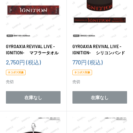
GYROAXIA REVIVAL LIVE -
GYROAXIA REVIVAL LIVE -
IGNITION- マフラータオル
IGNITION- シリコンバンド
販
販
2,750円
(税込)
770円
(税込)
売
売
価
価
ネコポス対象
ネコポス対象
格
格
売切
売切
在庫なし
在庫なし