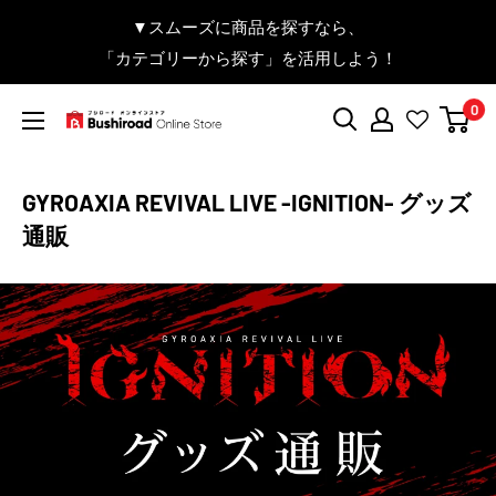
コ
▼送料をおトクにお買物する方法をご紹介♪
▼お気に入り登録機能を活用しよう♪
▼「作品・ブランドから探す」で
▼スムーズに商品を探すなら、
＼予約受付中！／
ン
BanG Dream! ちゃむりぃ みに Ave Mujica 鮮美透涼 ver.販売
「カテゴリーから探す」を活用しよう！
欲しい商品を手に入れよう！
【こちらをクリック】
【こちらをクリック】
テ
中！
ン
0
ツ
ブ
に
シ
ス
ロ
GYROAXIA REVIVAL LIVE -IGNITION- グッズ
キ
ー
ッ
ド
通販
プ
オ
す
ン
る
ラ
イ
ン
ス
ト
ア