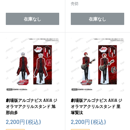
格
売切
在庫なし
在庫なし
劇場版アルゴナビス AXIA ジ
劇場版アルゴナビス AXIA ジ
オラマアクリルスタンド 旭
オラマアクリルスタンド 里
那由多
塚賢汰
販
販
2,200円
(税込)
2,200円
(税込)
売
売