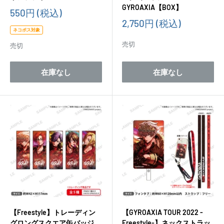
GYROAXIA【BOX】
販
550円
(税込)
売
販
2,750円
(税込)
価
売
ネコポス対象
格
価
売切
売切
格
在庫なし
在庫なし
【Freestyle】トレーディン
【GYROAXIA TOUR 2022 -
グロングスクエア缶バッジ
Freestyle-】ネックストラッ