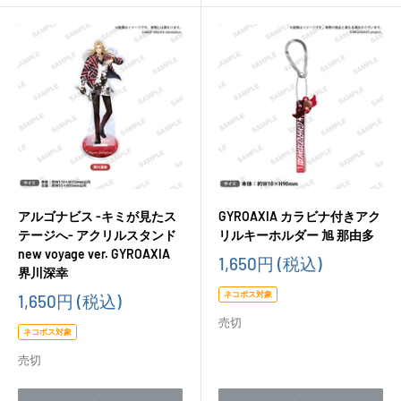
アルゴナビス -キミが見たス
GYROAXIA カラビナ付きアク
テージへ- アクリルスタンド
リルキーホルダー 旭 那由多
new voyage ver. GYROAXIA
販
1,650円
(税込)
界川深幸
売
価
ネコポス対象
販
1,650円
(税込)
格
売
売切
価
ネコポス対象
格
売切