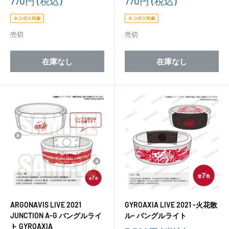
販
販
770円
(税込)
770円
(税込)
売
売
価
価
ネコポス対象
ネコポス対象
格
格
売切
売切
在庫なし
在庫なし
ARGONAVIS LIVE 2021
GYROAXIA LIVE 2021 -火花散
JUNCTION A-G バングルライ
ル- バングルライト
ト GYROAXIA