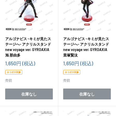
アルゴナビス -キミが見たス
アルゴナビス -キミが見たス
テージへ- アクリルスタンド
テージへ- アクリルスタンド
new voyage ver. GYROAXIA
new voyage ver. GYROAXIA
旭 那由多
里塚賢汰
販
販
1,650円
(税込)
1,650円
(税込)
売
売
価
価
ネコポス対象
ネコポス対象
格
格
売切
売切
在庫なし
在庫なし