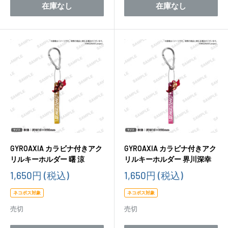
在庫なし
在庫なし
GYROAXIA カラビナ付きアク
GYROAXIA カラビナ付きアク
リルキーホルダー 曙 涼
リルキーホルダー 界川深幸
販
販
1,650円
(税込)
1,650円
(税込)
売
売
価
価
ネコポス対象
ネコポス対象
格
格
売切
売切