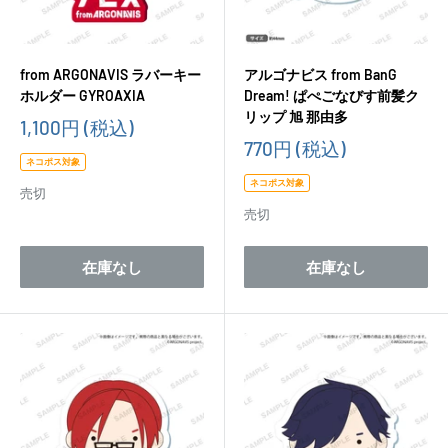
from ARGONAVIS ラバーキー
アルゴナビス from BanG
ホルダー GYROAXIA
Dream! ぱぺごなびす前髪ク
リップ 旭 那由多
販
1,100円
(税込)
売
販
770円
(税込)
価
売
ネコポス対象
格
価
ネコポス対象
売切
格
売切
在庫なし
在庫なし