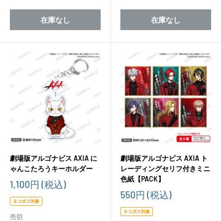
在庫なし
在庫なし
劇場版アルゴナビス AXIA に
劇場版アルゴナビス AXIA ト
ゃんこたろうキーホルダー
レーディングセリフ付きミニ
色紙【PACK】
販
1,100円
(税込)
売
販
550円
(税込)
価
売
ネコポス対象
格
価
ネコポス対象
売切