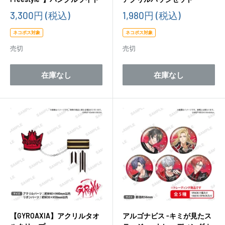
販
販
3,300円
(税込)
1,980円
(税込)
売
売
価
価
ネコポス対象
ネコポス対象
格
格
売切
売切
在庫なし
在庫なし
【GYROAXIA】アクリルタオ
アルゴナビス -キミが見たス