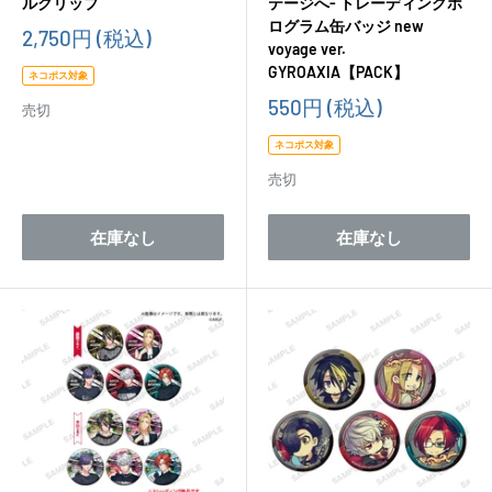
ルクリップ
テージへ- トレーディングホ
ログラム缶バッジ new
販
2,750円
(税込)
voyage ver.
売
GYROAXIA【PACK】
価
ネコポス対象
格
販
550円
(税込)
売切
売
価
ネコポス対象
格
売切
在庫なし
在庫なし