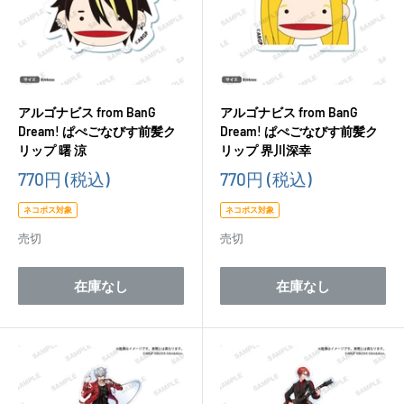
アルゴナビス from BanG
アルゴナビス from BanG
Dream! ぱぺごなびす前髪ク
Dream! ぱぺごなびす前髪ク
リップ 曙 涼
リップ 界川深幸
販
販
770円
(税込)
770円
(税込)
売
売
価
価
ネコポス対象
ネコポス対象
格
格
売切
売切
在庫なし
在庫なし