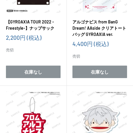
【GYROAXIA TOUR 2022 -
アルゴナビス from BanG
Freestyle-】ナップサック
Dream! AAside クリアトート
バッグ GYROAXIA ver.
販
2,200円
(税込)
売
販
4,400円
(税込)
価
売
売切
格
価
売切
格
在庫なし
在庫なし