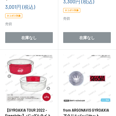
販
3,300円
(税込)
売
販
3,001円
(税込)
価
売
ネコポス対象
格
価
ネコポス対象
売切
格
売切
在庫なし
在庫なし
【GYROAXIA TOUR 2022 -
from ARGONAVIS GYROAXIA
Freestyle-】バングルライト
アクリルバッジセット