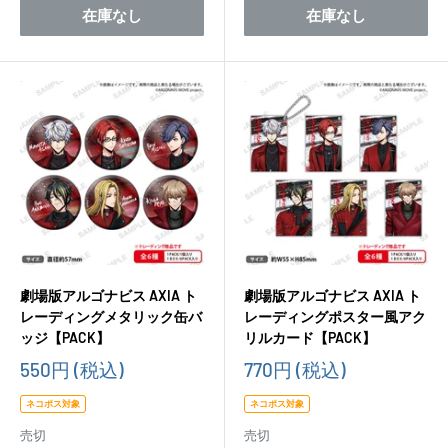
在庫なし
在庫なし
劇場版アルゴナビス AXIA ト
劇場版アルゴナビス AXIA ト
レーディングメタリック缶バ
レーディングポスター風アク
ッジ【PACK】
リルカード【PACK】
販
販
550円
(税込)
770円
(税込)
売
売
価
価
ネコポス対象
ネコポス対象
格
格
売切
売切