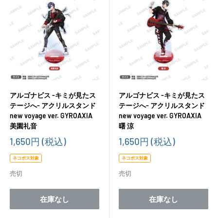
アルゴナビス -キミが見たス
アルゴナビス -キミが見たス
テージへ- アクリルスタンド
テージへ- アクリルスタンド
new voyage ver. GYROAXIA
new voyage ver. GYROAXIA
美園礼音
曙 涼
販
販
1,650円
(税込)
1,650円
(税込)
売
売
価
価
ネコポス対象
ネコポス対象
格
格
売切
売切
在庫なし
在庫なし