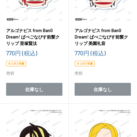
アルゴナビス from BanG
アルゴナビス from BanG
Dream! ぱぺごなびす前髪ク
Dream! ぱぺごなびす前髪ク
リップ 里塚賢汰
リップ 美園礼音
販
販
770円
(税込)
770円
(税込)
売
売
価
価
ネコポス対象
ネコポス対象
格
格
売切
売切
在庫なし
在庫なし