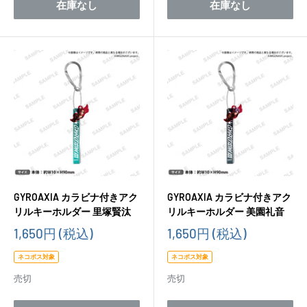
在庫なし
在庫なし
GYROAXIA カラビナ付きアク
GYROAXIA カラビナ付きアク
リルキーホルダー 里塚賢汰
リルキーホルダー 美園礼音
販
販
1,650円
(税込)
1,650円
(税込)
売
売
価
価
ネコポス対象
ネコポス対象
格
格
売切
売切