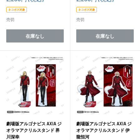
売
売
価
価
ネコポス対象
ネコポス対象
格
格
売切
売切
在庫なし
在庫なし
劇場版アルゴナビス AXIA ジ
劇場版アルゴナビス AXIA ジ
オラマアクリルスタンド 界
オラマアクリルスタンド 伊
川深幸
龍恒河