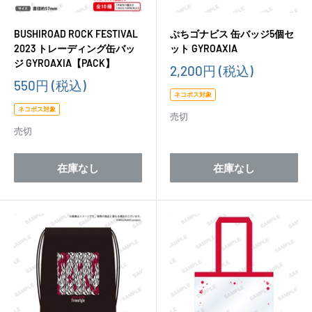
BUSHIROAD ROCK FESTIVAL
ぷちゴナビス 缶バッジ5個セ
2023 トレーディング缶バッ
ット GYROAXIA
ジ GYROAXIA【PACK】
販
2,200円
(税込)
売
販
550円
(税込)
価
売
ネコポス対象
格
価
ネコポス対象
売切
格
売切
在庫なし
在庫なし