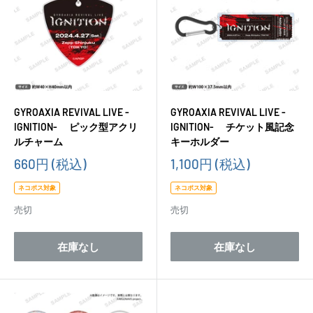
GYROAXIA REVIVAL LIVE -
GYROAXIA REVIVAL LIVE -
IGNITION- ピック型アクリ
IGNITION- チケット風記念
ルチャーム
キーホルダー
販
販
660円
(税込)
1,100円
(税込)
売
売
価
価
ネコポス対象
ネコポス対象
格
格
売切
売切
在庫なし
在庫なし