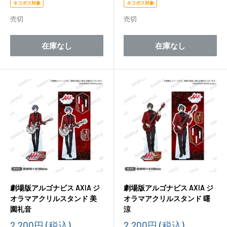
価
価
ネコポス対象
ネコポス対象
格
格
売切
売切
在庫なし
在庫なし
劇場版アルゴナビス AXIA ジ
劇場版アルゴナビス AXIA ジ
オラマアクリルスタンド 美
オラマアクリルスタンド 曙
園礼音
涼
販
販
2,200円
(税込)
2,200円
(税込)