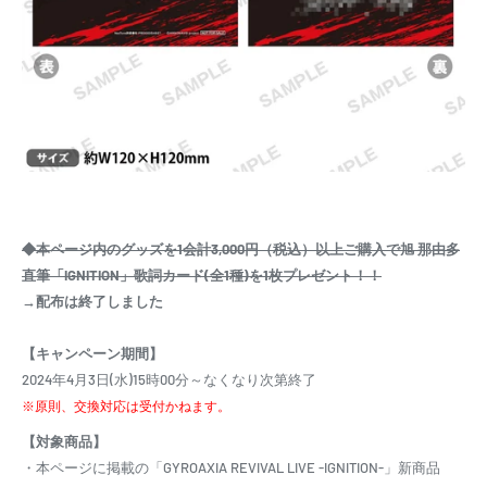
◆本ページ内のグッズを1会計3,000円（税込）以上ご購入で旭 那由多
直筆「IGNITION」歌詞カード(全1種)を1枚プレゼント！！
→配布は終了しました
【キャンペーン期間】
2024年4月3日(水)15時00分～なくなり次第終了
※原則、交換対応は受付かねます。
【対象商品】
・本ページに掲載の「GYROAXIA REVIVAL LIVE -IGNITION-」新商品