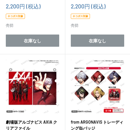
販
販
2,200円
(税込)
2,200円
(税込)
売
売
価
価
ネコポス対象
ネコポス対象
格
格
売切
売切
在庫なし
在庫なし
劇場版アルゴナビス AXIA ク
from ARGONAVIS トレーディ
リアファイル
ング缶バッジ