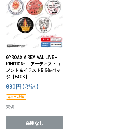
GYROAXIA REVIVAL LIVE -
IGNITION- アーティストコ
メント＆イラストBIG缶バッ
ジ【PACK】
販
660円
(税込)
売
価
ネコポス対象
格
売切
在庫なし