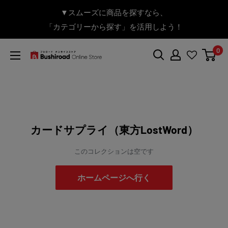
コ
▼送料をおトクにお買物する方法をご紹介♪
▼お気に入り登録機能を活用しよう♪
▼「作品・ブランドから探す」で
▼スムーズに商品を探すなら、
＼予約受付中！／
ン
BanG Dream! ちゃむりぃ みに Ave Mujica 鮮美透涼 ver.販売
「カテゴリーから探す」を活用しよう！
欲しい商品を手に入れよう！
【こちらをクリック】
【こちらをクリック】
テ
中！
ン
0
ツ
ブ
に
シ
ス
ロ
キ
ー
ッ
ド
プ
オ
カードサプライ（東方LostWord）
す
ン
る
ラ
このコレクションは空です
イ
ン
ホームページへ行く
ス
ト
ア