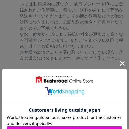
いては利用規約に基づき、後日ブシロードID にご登
録されたご住所宛に、着払い（送料のみ）にて商品を
発送させていただきます。その際の送料及びその他の
対応につきましては、上記配送の場合と同条件となり
ますのでご了承ください。
なお、荷物サイズにより着払い料金が通常より高くな
る可能性がございます。また、注文が10,000 円（税
込）以上でも送料は無料となりません。
お客様の事情によりお受け取りいただけない場合、代
金の返金は出来ませんので、併せてご了承ください。
お支払い方法
クレジットカード
PayPay
コンビニ決済
atone 翌月払い（コンビニ/口座振替）
後払い（コンビニ/銀行ATM）
Paidy