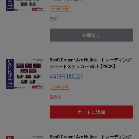
売
価
ネコポス対象
格
売切
在庫なし
BanG Dream! Ave Mujica トレーディング
ショートステッカー vol.1【PACK】
販
440円
(税込)
売
価
ネコポス対象
格
販売中
カートに追加
BanG Dream! Ave Mujica トレーディング