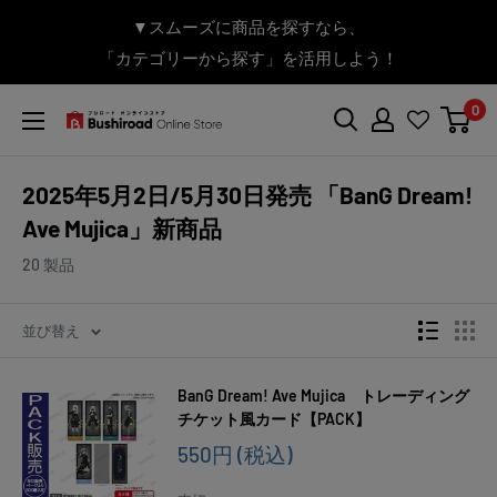
コ
▼送料をおトクにお買物する方法をご紹介♪
▼お気に入り登録機能を活用しよう♪
▼「作品・ブランドから探す」で
▼スムーズに商品を探すなら、
＼予約受付中！／
ン
BanG Dream! ちゃむりぃ みに Ave Mujica 鮮美透涼 ver.販売
「カテゴリーから探す」を活用しよう！
欲しい商品を手に入れよう！
【こちらをクリック】
【こちらをクリック】
テ
中！
ン
0
ツ
ブ
に
シ
ス
ロ
2025年5月2日/5月30日発売 「BanG Dream!
キ
ー
Ave Mujica」新商品
ッ
ド
プ
オ
20 製品
す
ン
る
ラ
並び替え
イ
ン
ス
BanG Dream! Ave Mujica トレーディング
ト
チケット風カード【PACK】
ア
販
550円
(税込)
売
価