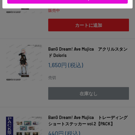
売
価
販売中
格
カートに追加
BanG Dream! Ave Mujica アクリルスタン
ド Doloris
販
1,650円
(税込)
売
価
売切
格
在庫なし
BanG Dream! Ave Mujica トレーディング
ショートステッカー vol.2【PACK】
販
440円
(税込)