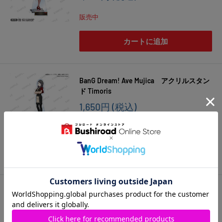
売
価
販売中
格
カートに追加
BanG Dream! Ave Mujica アクリルスタン
ド Timoris
販
1,650円
(税込)
売
価
販売中
格
カートに追加
BanG Dream! Ave Mujica アクリルスタン
ド Mortis
販
1,650円
(税込)