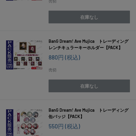
売切
格
在庫なし
BanG Dream! Ave Mujica トレーディング
レンチキュラーキーホルダー【PACK】
販
880円
(税込)
売
価
売切
格
在庫なし
BanG Dream! Ave Mujica トレーディング
缶バッジ【PACK】
販
550円
(税込)
売