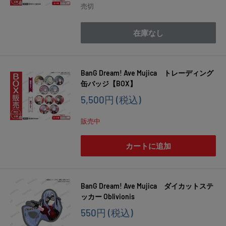
価
売切
格
在庫なし
BanG Dream! Ave Mujica トレーディング
缶バッジ【BOX】
販
5,500円
(税込)
売
価
販売中
格
カートに追加
BanG Dream! Ave Mujica ダイカットステ
ッカー Oblivionis
販
550円
(税込)
売