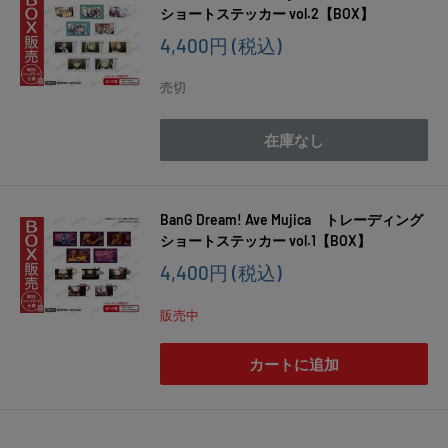
ショートステッカー vol.2【BOX】
販
4,400円
(税込)
売
価
売切
格
在庫なし
BanG Dream! Ave Mujica トレーディング
ショートステッカー vol.1【BOX】
販
4,400円
(税込)
売
価
販売中
格
カートに追加