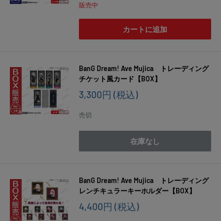
価
販売中
格
カートに追加
BanG Dream! Ave Mujica トレーディング
チケット風カード【BOX】
販
3,300円
(税込)
売
価
売切
格
在庫なし
BanG Dream! Ave Mujica トレーディング
レンチキュラーキーホルダー【BOX】
販
4,400円
(税込)
売