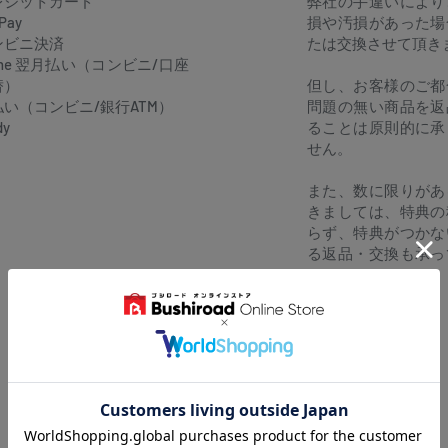
レジットカード
弊社の手違いにより
Pay
損や汚損があった場
ンビニ決済
たは交換させて頂き
one 翌月払い（コンビニ/口座
替）
但し、お客様のご都
払い（コンビニ/銀行ATM）
問題の無い商品を返
dy
ることは原則的に承
せん。
また、数に限りがあ
きましては、特典の
らず、特典がつかな
る返品・交換も承っ
ん。