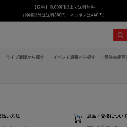
▼送料をおトクにお買物する方法をご紹介♪
▼お気に入り登録機能を活用しよう♪
▼「作品・ブランドから探す」で
【送料】10,000円以上で送料無料
▼スムーズに商品を探すなら、
（沖縄以外は送料880円・ネコポスは440円）
「カテゴリーから探す」を活用しよう！
欲しい商品を手に入れよう！
【こちらをクリック】
【こちらをクリック】
＼予約受付中！／
BanG Dream! ちゃむりぃ みに Ave Mujica 鮮美透涼 ver.販売中！
・ライブ通販から探す
・イベント通販から探す
・受注生産商
支払い方法
返品・交換につい