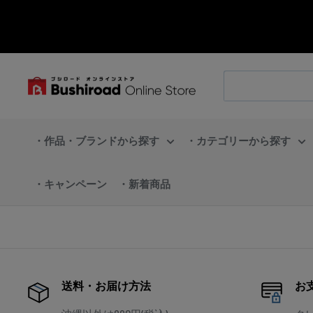
コ
ン
テ
ン
ブ
ツ
シ
に
ロ
ス
・作品・ブランドから探す
・カテゴリーから探す
ー
キ
ド
ッ
・キャンペーン
・新着商品
オ
プ
ン
す
ラ
る
イ
ン
送料・お届け方法
お
ス
ト