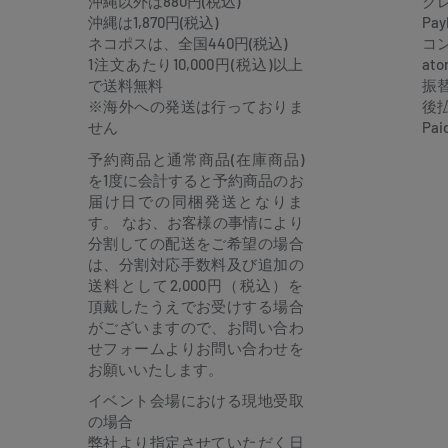
沖縄以外は880円(税込)
ク
沖縄は1,870円(税込)
Pay
ア
ネコポスは、全国440円(税込)
コ
1注文あたり10,000円(税込)以上
at
で送料無料
振
※海外への発送は行っておりま
後
せん
Pai
予約商品と通常商品(在庫商品)
を1度に会計すると予約商品のお
届け日での同梱発送となりま
す。 なお、お客様の事情により
分割しての配送をご希望の場合
は、分割対応手数料及び追加の
送料として2,000円（税込）を
頂戴したうえでお受けする場合
がございますので、お問い合わ
せフォームよりお問い合わせを
お願いいたします。
イベント会場における現地受取
の場合
弊社より指定させていただく日