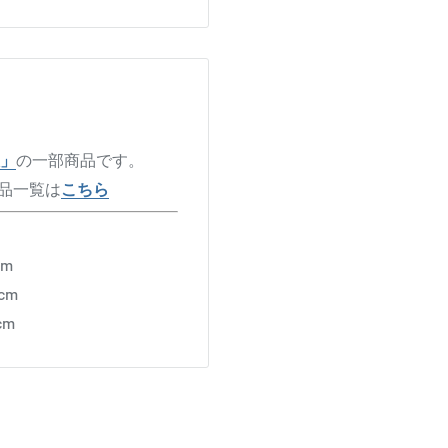
販」
の一部商品です。
販商品一覧は
こちら
cm
cm
cm