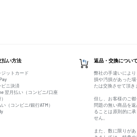
支払い方法
返品・交換につい
レジットカード
弊社の手違いにより
Pay
損や汚損があった場
ンビニ決済
たは交換させて頂き
one 翌月払い（コンビニ/口座
替）
但し、お客様のご都
払い（コンビニ/銀行ATM）
問題の無い商品を返
dy
ることは原則的に承
せん。
また、数に限りがあ