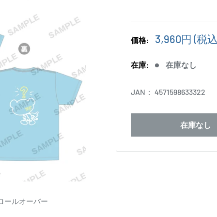
販
3,960円
(税込
価格:
売
価
在庫:
在庫なし
格
JAN：
4571598633322
在庫なし
ロールオーバー