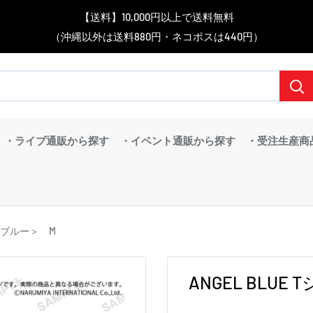
▼送料をおトクにお買物する方法をご紹介♪
▼お気に入り登録機能を活用しよう♪
▼「作品・ブランドから探す」で
【送料】10,000円以上で送料無料
▼スムーズに商品を探すなら、
＼予約受付中！／
BanG Dream! ちゃむりぃ みに Ave Mujica 鮮美透涼 ver.販売中！
（沖縄以外は送料880円・ネコポスは440円）
「カテゴリーから探す」を活用しよう！
欲しい商品を手に入れよう！
【こちらをクリック】
【こちらをクリック】
・ライブ通販から探す
・イベント通販から探す
・受注生産商
ビーブルー＞ M
ANGEL BLU