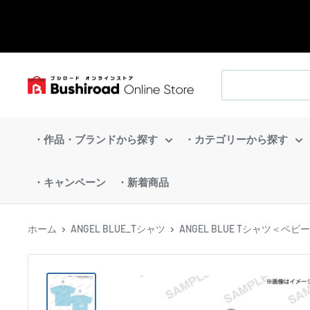
コ
ン
テ
ン
ブ
ツ
シ
に
ロ
ス
・作品・ブランドから探す
・カテゴリーから探す
ー
キ
ド
ッ
・キャンペーン
・新着商品
オ
プ
ン
す
ラ
ホーム
ANGEL BLUE_Tシャツ
ANGEL BLUE Tシャツ＜ベ
る
イ
ン
ス
ト