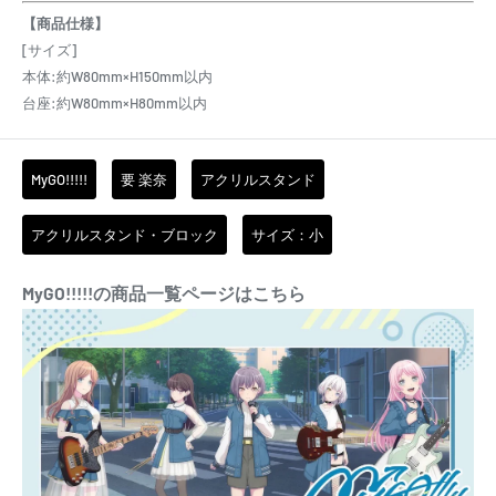
【商品仕様】
[サイズ]
本体:約W80mm×H150mm以内
台座:約W80mm×H80mm以内
MyGO!!!!!
要 楽奈
アクリルスタンド
アクリルスタンド・ブロック
サイズ：小
MyGO!!!!!の商品一覧ページはこちら