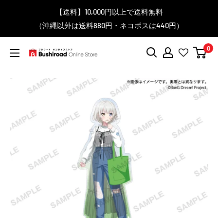
コ
▼送料をおトクにお買物する方法をご紹介♪
▼お気に入り登録機能を活用しよう♪
▼「作品・ブランドから探す」で
【送料】10,000円以上で送料無料
▼スムーズに商品を探すなら、
＼予約受付中！／
ン
BanG Dream! ちゃむりぃ みに Ave Mujica 鮮美透涼 ver.販売
（沖縄以外は送料880円・ネコポスは440円）
「カテゴリーから探す」を活用しよう！
欲しい商品を手に入れよう！
【こちらをクリック】
【こちらをクリック】
テ
中！
ン
0
ツ
ブ
に
シ
ス
ロ
キ
ー
ッ
ド
プ
オ
す
ン
る
ラ
イ
ン
ス
ト
ア