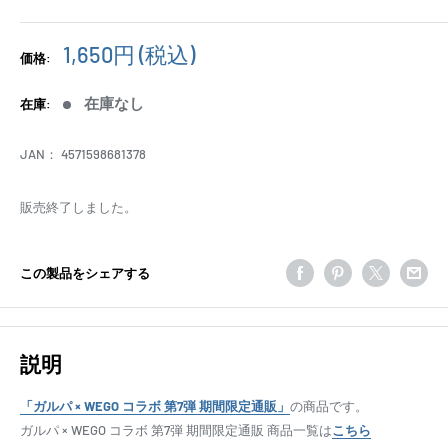
販
1,650円
(税込)
価格:
売
価
在庫なし
在庫:
格
JAN：
4571598681378
販売終了しました。
この製品をシェアする
説明
「ガルパ × WEGO コラボ 第7弾 期間限定通販」
の商品です。
ガルパ × WEGO コラボ 第7弾 期間限定通販 商品一覧は
こちら