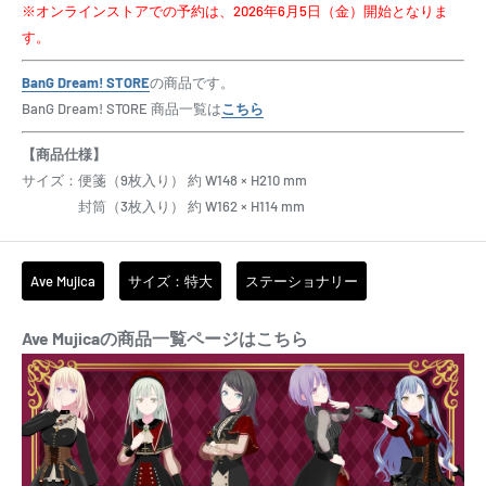
※オンラインストアでの予約は、2026年6月5日（金）開始となりま
す。
BanG Dream! STORE
の商品です。
BanG Dream! STORE 商品一覧は
こちら
【商品仕様】
サイズ：便箋（9枚入り） 約 W148 × H210 mm
封筒（3枚入り） 約 W162 × H114 mm
Ave Mujica
サイズ：特大
ステーショナリー
Ave Mujicaの商品一覧ページはこちら