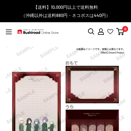
コ
▼送料をおトクにお買物する方法をご紹介♪
▼お気に入り登録機能を活用しよう♪
▼「作品・ブランドから探す」で
【送料】10,000円以上で送料無料
▼スムーズに商品を探すなら、
＼予約受付中！／
ン
BanG Dream! ちゃむりぃ みに Ave Mujica 鮮美透涼 ver.販売
（沖縄以外は送料880円・ネコポスは440円）
「カテゴリーから探す」を活用しよう！
欲しい商品を手に入れよう！
【こちらをクリック】
【こちらをクリック】
テ
中！
ン
0
ツ
ブ
に
シ
ス
ロ
キ
ー
ッ
ド
プ
オ
す
ン
る
ラ
イ
ン
ス
ト
ア