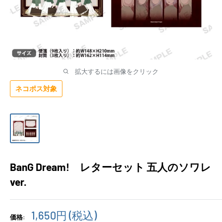
拡大するには画像をクリック
ネコポス対象
BanG Dream! レターセット 五人のソワレ
ver.
販
1,650円
(税込)
価格: