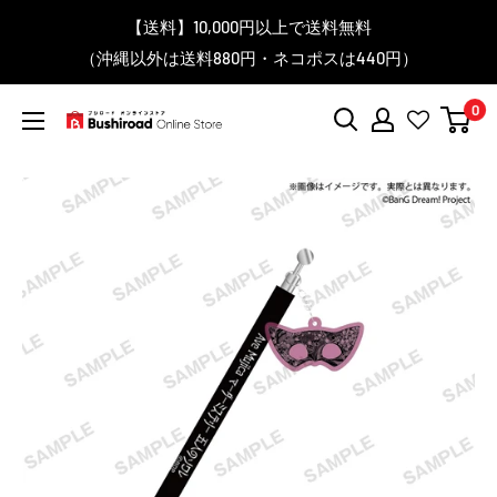
コ
▼送料をおトクにお買物する方法をご紹介♪
▼お気に入り登録機能を活用しよう♪
▼「作品・ブランドから探す」で
【送料】10,000円以上で送料無料
▼スムーズに商品を探すなら、
＼予約受付中！／
ン
BanG Dream! ちゃむりぃ みに Ave Mujica 鮮美透涼 ver.販売
（沖縄以外は送料880円・ネコポスは440円）
「カテゴリーから探す」を活用しよう！
欲しい商品を手に入れよう！
【こちらをクリック】
【こちらをクリック】
テ
中！
ン
0
ツ
ブ
に
シ
ス
ロ
キ
ー
ッ
ド
プ
オ
す
ン
る
ラ
イ
ン
ス
ト
ア