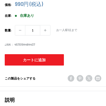
販
990円
(税込)
価格:
売
価
在庫あり
在庫:
格
お一人様1点まで
数量:
JAN：
4570194484437
カートに追加
この製品をシェアする
説明