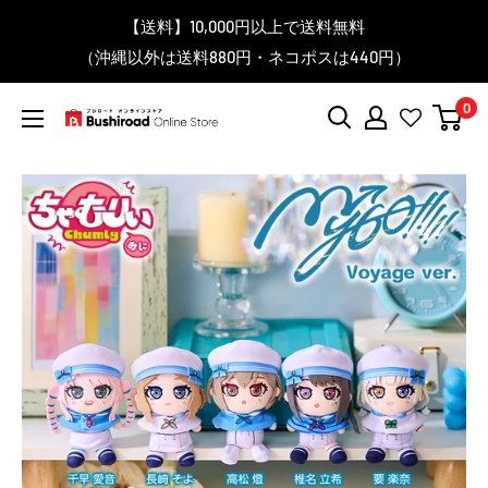
コ
▼送料をおトクにお買物する方法をご紹介♪
▼お気に入り登録機能を活用しよう♪
▼「作品・ブランドから探す」で
【送料】10,000円以上で送料無料
▼スムーズに商品を探すなら、
ン
＼予約受付中！／
（沖縄以外は送料880円・ネコポスは440円）
「カテゴリーから探す」を活用しよう！
欲しい商品を手に入れよう！
【こちらをクリック】
【こちらをクリック】
テ
BanG Dream! ちゃむりぃ みに Ave Mujica 鮮美透涼 ver.販売
ン
中！
0
ツ
ブ
に
シ
ス
ロ
キ
ー
ッ
ド
プ
オ
す
ン
る
ラ
イ
ン
ス
ト
ア