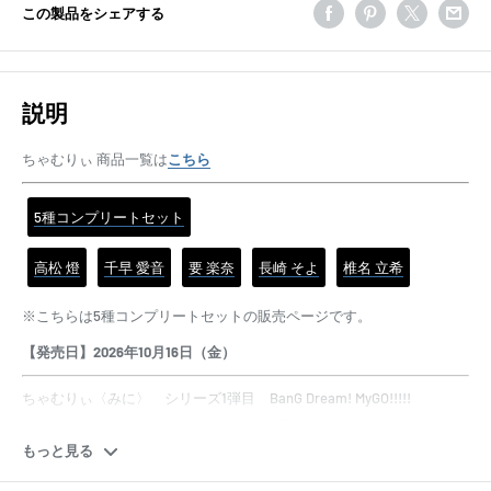
この製品をシェアする
説明
ちゃむりぃ 商品一覧は
こちら
5種コンプリートセット
高松 燈
千早 愛音
要 楽奈
長崎 そよ
椎名 立希
※こちらは5種コンプリートセットの販売ページです。
【発売日】2026年10月16
日（金）
ちゃむりぃ〈みに〉 シリーズ1弾目 BanG Dream! MyGO!!!!!
「MyGO!!!!! Voyage ver」のイラストを使用したぬいぐるみになりま
す。
もっと見る