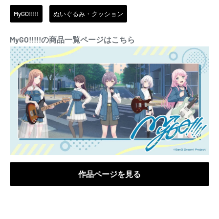
【商品仕様】
MyGO!!!!!
ぬいぐるみ・クッション
サイズ：本体 約 H100 mm
【ブシロードオンラインストア限定 予約特典】
MyGO!!!!!の商品一覧ページはこちら
・BanG Dream! ちゃむりぃ みに MyGO!!!!! Voyage ver. ダイカット
ステッカー（5種コンプリート）
※予約のみが対象となります。
※予定数量に達し次第、予告なく終了する場合がございます。予めご
了承下さい。
作品ページを見る