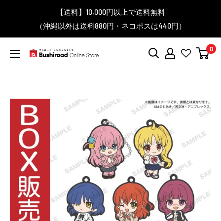
コ
▼送料をおトクにお買物する方法をご紹介♪
▼お気に入り登録機能を活用しよう♪
▼「作品・ブランドから探す」で
【送料】10,000円以上で送料無料
▼スムーズに商品を探すなら、
＼予約受付中！／
ン
BanG Dream! ちゃむりぃ みに Ave Mujica 鮮美透涼 ver.販売
（沖縄以外は送料880円・ネコポスは440円）
「カテゴリーから探す」を活用しよう！
欲しい商品を手に入れよう！
【こちらをクリック】
【こちらをクリック】
テ
中！
ン
0
ツ
ブ
に
シ
ス
ロ
キ
ー
ッ
ド
プ
オ
す
ン
る
ラ
イ
ン
ス
ト
ア