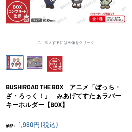
拡大するには画像をクリック
BUSHIROAD THE BOX アニメ「ぼっち・
ざ・ろっく！」 みあげてすたぁラバー
キーホルダー【BOX】
販
1,980円
(税込)
価格:
売