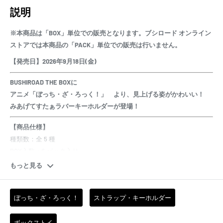
説明
※本商品は「BOX」単位での販売となります。ブシロード オンライン
ストアでは本商品の「PACK」単位での販売は行いません。
【発売日】2026年9月18日(金)
BUSHIROAD THE BOXに
アニメ「ぼっち・ざ・ろっく！」 より、見上げる姿がかわいい！
みあげてすたぁラバーキーホルダーが登場！
【商品仕様】
種類数：全 5 種
BOX入数：6 パック入り
※クローズドパッケージ
もっと見る
※1BOXコンプリート仕様
サイズ：約 55 mm
ぼっち・ざ・ろっく！
ストラップ・キーホルダー
ボックストイ