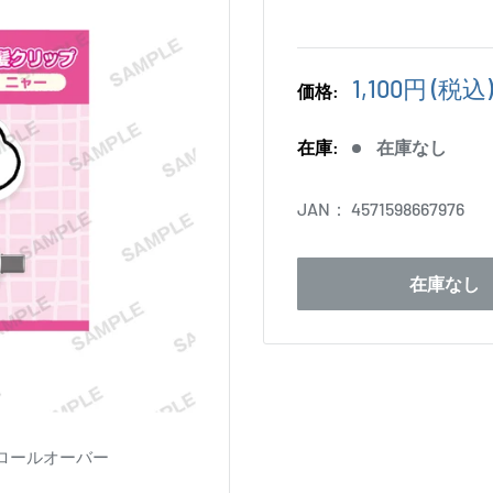
販
1,100円
(税込)
価格:
売
価
在庫:
在庫なし
格
JAN：
4571598667976
在庫なし
ロールオーバー