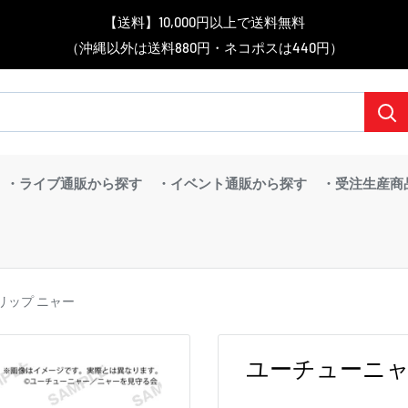
▼送料をおトクにお買物する方法をご紹介♪
▼お気に入り登録機能を活用しよう♪
▼「作品・ブランドから探す」で
【送料】10,000円以上で送料無料
▼スムーズに商品を探すなら、
＼予約受付中！／
BanG Dream! ちゃむりぃ みに Ave Mujica 鮮美透涼 ver.販売中！
（沖縄以外は送料880円・ネコポスは440円）
「カテゴリーから探す」を活用しよう！
欲しい商品を手に入れよう！
【こちらをクリック】
【こちらをクリック】
・ライブ通販から探す
・イベント通販から探す
・受注生産商
リップ ニャー
ユーチューニャ