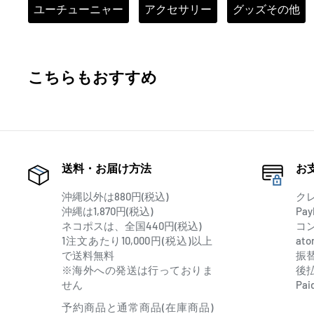
ユーチューニャー
アクセサリー
グッズその他
こちらもおすすめ
送料・お届け方法
お
沖縄以外は880円(税込)
ク
沖縄は1,870円(税込)
Pay
ネコポスは、全国440円(税込)
コ
1注文あたり10,000円(税込)以上
at
で送料無料
振
※海外への発送は行っておりま
後
せん
Pai
予約商品と通常商品(在庫商品)