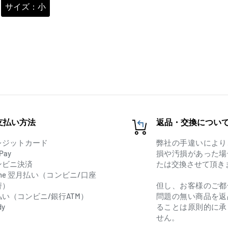
サイズ：小
支払い方法
返品・交換につい
レジットカード
弊社の手違いにより
Pay
損や汚損があった場
ンビニ決済
たは交換させて頂き
one 翌月払い（コンビニ/口座
替）
但し、お客様のご都
払い（コンビニ/銀行ATM）
問題の無い商品を返
dy
ることは原則的に承
せん。