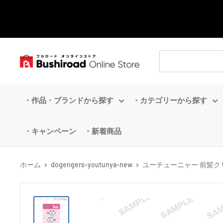
コ
ン
テ
ン
ブ
ツ
シ
に
ロ
ス
・作品・ブランドから探す
・カテゴリーから探す
ー
キ
ド
ッ
・キャンペーン
・新着商品
オ
プ
ン
す
ラ
ホーム
dogengers-youtunya-new
ユーチューニャー 前髪ク
る
イ
ン
ス
ト