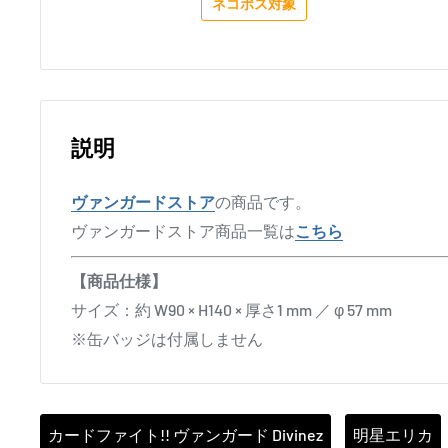
ネコポス対象
説明
ヴァンガードストア
の商品です。
ヴァンガードストア商品一覧は
こちら
【商品仕様】
サイズ：約 W90 × H140 × 厚さ1 mm ／ φ 57 mm
※缶バッジは付属しません
カードファイト!! ヴァンガード Divinez
明星エリカ