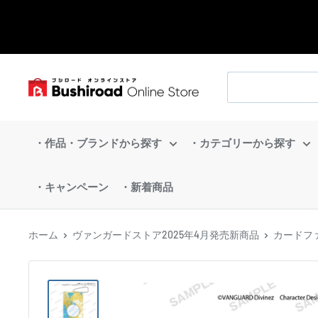
コ
ン
テ
ン
ブ
ツ
シ
に
ロ
ス
・作品・ブランドから探す
・カテゴリーから探す
ー
キ
ド
ッ
・キャンペーン
・新着商品
オ
プ
ン
す
ラ
ホーム
ヴァンガードストア2025年4月発売新商品
カードファ
る
イ
ン
ス
ト