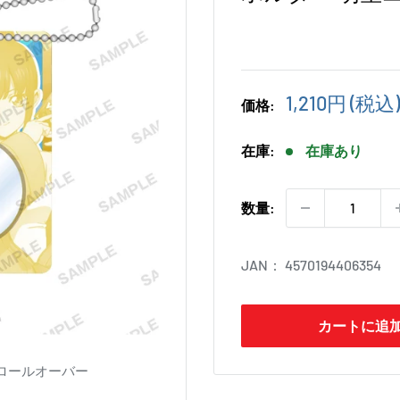
販
1,210円
(税込)
価格:
売
価
在庫:
在庫あり
格
数量:
JAN：
4570194406354
カートに追
ロールオーバー