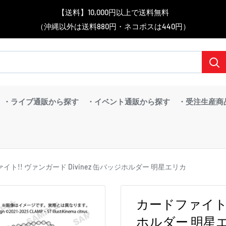
▼送料をおトクにお買物する方法をご紹介♪
▼お気に入り登録機能を活用しよう♪
▼「作品・ブランドから探す」で
【送料】10,000円以上で送料無料
▼スムーズに商品を探すなら、
＼予約受付中！／
BanG Dream! ちゃむりぃ みに Ave Mujica 鮮美透涼 ver.販売中！
（沖縄以外は送料880円・ネコポスは440円）
「カテゴリーから探す」を活用しよう！
欲しい商品を手に入れよう！
【こちらをクリック】
【こちらをクリック】
・ライブ通販から探す
・イベント通販から探す
・受注生産商
イト!! ヴァンガード Divinez 缶バッジホルダー 明星エリカ
カードファイト!!
ホルダー 明星