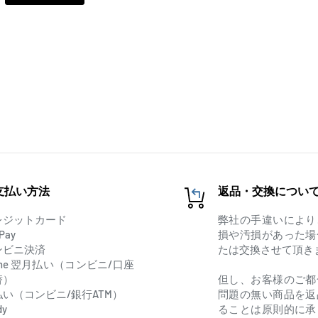
支払い方法
返品・交換につい
レジットカード
弊社の手違いにより
Pay
損や汚損があった場
ンビニ決済
たは交換させて頂き
one 翌月払い（コンビニ/口座
替）
但し、お客様のご都
払い（コンビニ/銀行ATM）
問題の無い商品を返
dy
ることは原則的に承