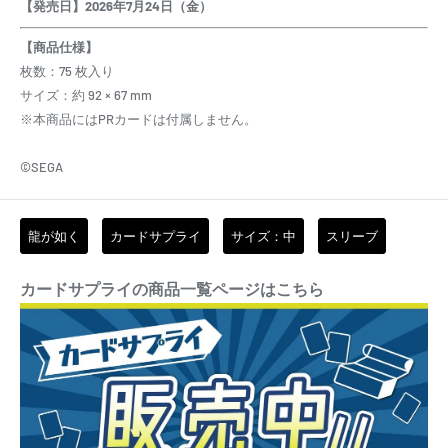
【発売日】2026年7月24日（金）
【商品仕様】
枚数：75 枚入り
サイズ：約 92 × 67 mm
※本商品にはPRカードは付属しません。
©SEGA
龍が如く
カードサプライ
サイズ：中
スリーブ
カードサプライの商品一覧ページはこちら