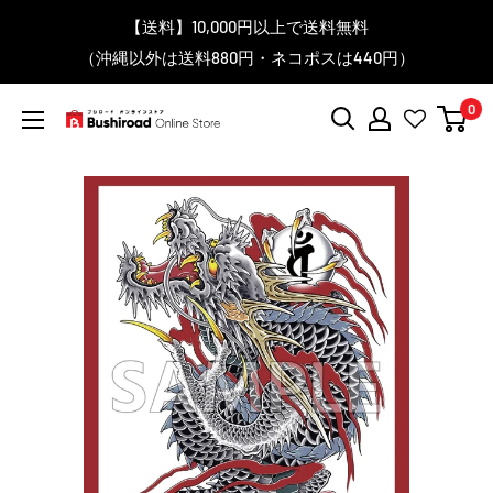
コ
▼送料をおトクにお買物する方法をご紹介♪
▼お気に入り登録機能を活用しよう♪
▼「作品・ブランドから探す」で
【送料】10,000円以上で送料無料
▼スムーズに商品を探すなら、
＼予約受付中！／
ン
BanG Dream! ちゃむりぃ みに Ave Mujica 鮮美透涼 ver.販売
（沖縄以外は送料880円・ネコポスは440円）
「カテゴリーから探す」を活用しよう！
欲しい商品を手に入れよう！
【こちらをクリック】
【こちらをクリック】
テ
中！
ン
0
ツ
ブ
に
シ
ス
ロ
キ
ー
ッ
ド
プ
オ
す
ン
る
ラ
イ
ン
ス
ト
ア