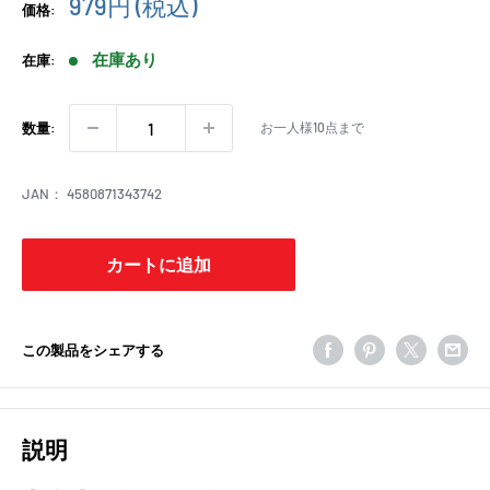
販
979円
(税込)
価格:
売
価
在庫あり
在庫:
格
お一人様10点まで
数量:
JAN：
4580871343742
カートに追加
この製品をシェアする
説明