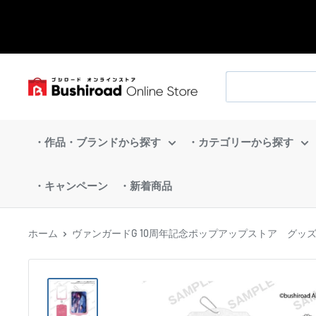
コ
ン
テ
ン
ブ
ツ
シ
に
ロ
ス
・作品・ブランドから探す
・カテゴリーから探す
ー
キ
ド
ッ
・キャンペーン
・新着商品
オ
プ
ン
す
ラ
ホーム
ヴァンガードG 10周年記念ポップアップストア グッ
る
イ
ン
ス
ト