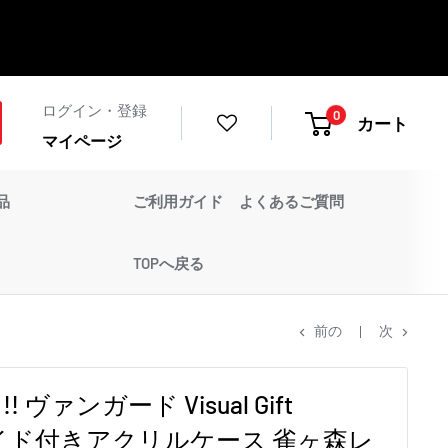
ログイン・登録
0
カート
マイページ
品
ご利用ガイド
よくあるご質問
TOPへ戻る
前の
次
ヴァンガード Visual Gift
ブロマイド付きアクリルケース 雀ヶ森レ