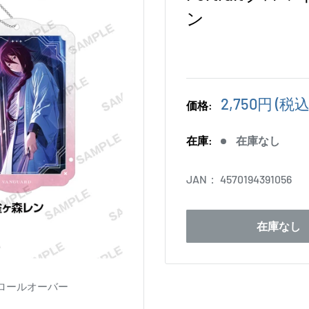
ン
販
2,750円
(税込
価格:
売
価
在庫:
在庫なし
格
JAN：
4570194391056
在庫なし
ロールオーバー