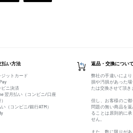
支払い方法
返品・交換につい
レジットカード
弊社の手違いにより
Pay
損や汚損があった場
ンビニ決済
たは交換させて頂き
one 翌月払い（コンビニ/口座
替）
但し、お客様のご都
払い（コンビニ/銀行ATM）
問題の無い商品を返
dy
ることは原則的に承
せん。
また、数に限りがあ