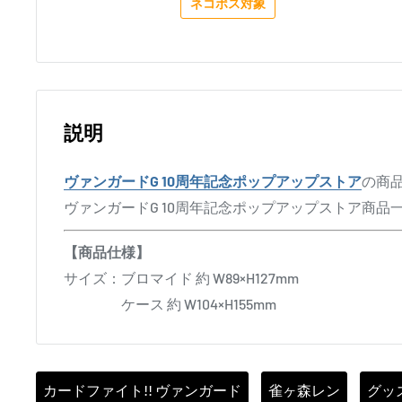
ネコポス対象
説明
ヴァンガードG 10周年記念ポップアップストア
の商
ヴァンガードG 10周年記念ポップアップストア商品
【商品仕様】
サイズ：ブロマイド 約 W89×H127mm
ケース 約 W104×H155mm
カードファイト!! ヴァンガード
雀ヶ森レン
グッ