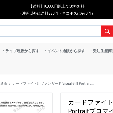
▼送料をおトクにお買物する方法をご紹介♪
▼お気に入り登録機能を活用しよう♪
▼「作品・ブランドから探す」で
【送料】10,000円以上で送料無料
▼スムーズに商品を探すなら、
＼予約受付中！／
BanG Dream! ちゃむりぃ みに Ave Mujica 鮮美透涼 ver.販売中！
（沖縄以外は送料880円・ネコポスは440円）
「カテゴリーから探す」を活用しよう！
欲しい商品を手に入れよう！
【こちらをクリック】
【こちらをクリック】
・ライブ通販から探す
・イベント通販から探す
・受注生産商
ズ通販
カードファイト!! ヴァンガード Visual Gift Portrait...
カードファイト!! 
Portrait