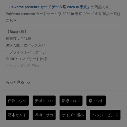
「PalVerse presents カードゲーム祭 2024 in 東京」
の商品です。
PalVerse presents カードゲーム祭 2024 in 東京 グッズ通販 商品一覧は
こちら
【商品仕様】
種類数：全12種
BOX入数：12パック入り
※ブラインドパッケージ
※1BOXコンプリート仕様
サイズ：直径約57mm
もっと見る
※BOX入り数以上ご購入の場合、可能な限りBOX形式でお
届けいたします。
しかしながら、在庫状況次第ではPACK形式でのお届けと
伊吹コウジ
安城トコハ
新導クロノ
櫂トシキ
なります。
※PACK形式でのお届けの場合、コンプリートの保証はでき
葛木カムイ
鳴海アサカ
サイズ：極小
バッジ・ピンズ
かねます。あらかじめご了承ください。