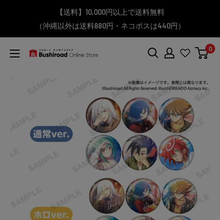
コ
▼送料をおトクにお買物する方法をご紹介♪
▼お気に入り登録機能を活用しよう♪
▼「作品・ブランドから探す」で
【送料】10,000円以上で送料無料
▼スムーズに商品を探すなら、
＼予約受付中！／
ン
BanG Dream! ちゃむりぃ みに Ave Mujica 鮮美透涼 ver.販売
（沖縄以外は送料880円・ネコポスは440円）
「カテゴリーから探す」を活用しよう！
欲しい商品を手に入れよう！
【こちらをクリック】
【こちらをクリック】
テ
中！
ン
0
ツ
ブ
に
シ
ス
ロ
キ
ー
ッ
ド
プ
オ
す
ン
る
ラ
イ
ン
ス
ト
ア