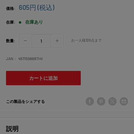
販
605円
(税込)
価格:
売
価
在庫あり
在庫:
格
お一人様120点まで
数量:
JAN：
4571598687141
カートに追加
この製品をシェアする
説明