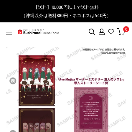
コ
▼送料をおトクにお買物する方法をご紹介♪
▼お気に入り登録機能を活用しよう♪
▼「作品・ブランドから探す」で
【送料】10,000円以上で送料無料
▼スムーズに商品を探すなら、
＼予約受付中！／
ン
BanG Dream! ちゃむりぃ みに Ave Mujica 鮮美透涼 ver.販売
（沖縄以外は送料880円・ネコポスは440円）
「カテゴリーから探す」を活用しよう！
欲しい商品を手に入れよう！
【こちらをクリック】
【こちらをクリック】
テ
中！
ン
0
ツ
ブ
に
シ
ス
ロ
キ
ー
ッ
ド
プ
オ
す
ン
る
ラ
イ
ン
ス
ト
ア