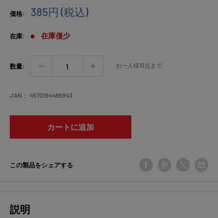
販
385円
(税込)
価格:
売
価
在庫僅少
在庫:
格
お一人様10点まで
数量:
JAN：
4570194486943
カートに追加
この製品をシェアする
説明