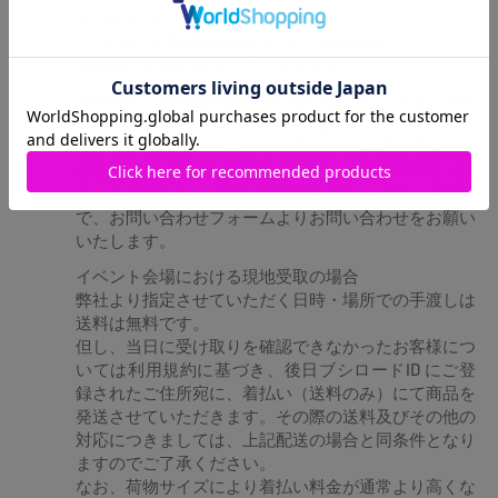
ネコポスは、全国440円(税込)
1注文あたり10,000円(税込)以上で送料無料
※海外への発送は行っておりません
予約商品と通常商品(在庫商品)を1度に会計すると予約
商品のお届け日での同梱発送となります。 なお、お
客様の事情により分割しての配送をご希望の場合は、
分割対応手数料及び追加の送料として2,000円（税
込）を頂戴したうえでお受けする場合がございますの
で、お問い合わせフォームよりお問い合わせをお願い
いたします。
イベント会場における現地受取の場合
弊社より指定させていただく日時・場所での手渡しは
送料は無料です。
但し、当日に受け取りを確認できなかったお客様につ
いては利用規約に基づき、後日ブシロードID にご登
録されたご住所宛に、着払い（送料のみ）にて商品を
発送させていただきます。その際の送料及びその他の
対応につきましては、上記配送の場合と同条件となり
ますのでご了承ください。
なお、荷物サイズにより着払い料金が通常より高くな