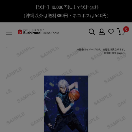
コ
▼送料をおトクにお買物する方法をご紹介♪
▼お気に入り登録機能を活用しよう♪
▼「作品・ブランドから探す」で
【送料】10,000円以上で送料無料
▼スムーズに商品を探すなら、
ン
（沖縄以外は送料880円・ネコポスは440円）
「カテゴリーから探す」を活用しよう！
欲しい商品を手に入れよう！
【こちらをクリック】
【こちらをクリック】
テ
＼予約受付中！／
ン
0
ツ
BanG Dream! ちゃむりぃ みに Ave Mujica 鮮美透涼 ver.販売
ブ
に
シ
中！
ス
ロ
キ
ー
ッ
ド
プ
オ
す
ン
る
ラ
イ
ン
ス
ト
ア