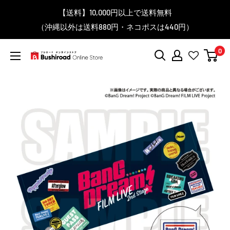
コ
▼送料をおトクにお買物する方法をご紹介♪
▼お気に入り登録機能を活用しよう♪
▼「作品・ブランドから探す」で
【送料】10,000円以上で送料無料
▼スムーズに商品を探すなら、
＼予約受付中！／
ン
BanG Dream! ちゃむりぃ みに Ave Mujica 鮮美透涼 ver.販売
（沖縄以外は送料880円・ネコポスは440円）
「カテゴリーから探す」を活用しよう！
欲しい商品を手に入れよう！
【こちらをクリック】
【こちらをクリック】
テ
中！
ン
0
ツ
ブ
に
シ
ス
ロ
キ
ー
ッ
ド
プ
オ
す
ン
る
ラ
イ
ン
ス
ト
ア