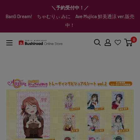
コ
▼送料をおトクにお買物する方法をご紹介♪
▼お気に入り登録機能を活用しよう♪
▼「作品・ブランドから探す」で
▼スムーズに商品を探すなら、
＼予約受付中！／
ン
BanG Dream! ちゃむりぃ みに Ave Mujica 鮮美透涼 ver.販売
「カテゴリーから探す」を活用しよう！
欲しい商品を手に入れよう！
【こちらをクリック】
【こちらをクリック】
テ
中！
ン
ツ
0
に
ブ
ス
シ
キ
ロ
ッ
ー
プ
ド
す
オ
る
ン
ラ
イ
ン
ス
ト
ア