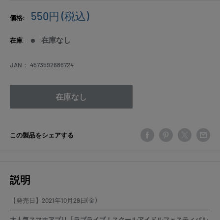
販
550円
(税込)
価格:
売
価
在庫なし
在庫:
格
JAN：
4573592686724
在庫なし
この製品をシェアする
説明
【発売日】2021年10月29日(金)
大人気スマホアプリ「ラブライブ！スクールアイドルフェスティバル