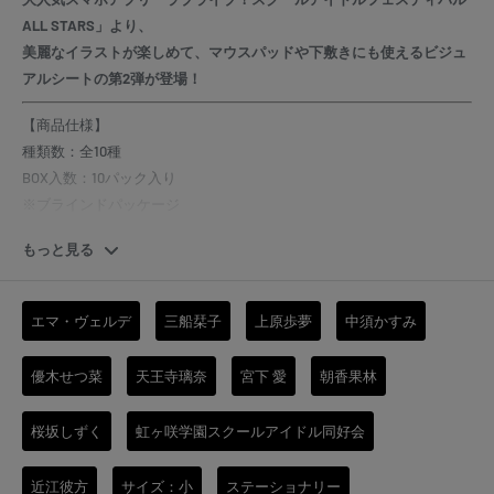
ALL STARS」より、
美麗なイラストが楽しめて、マウスパッドや下敷きにも使えるビジュ
アルシートの第2弾が登場！
【商品仕様】
種類数：全10種
BOX入数：10パック入り
※ブラインドパッケージ
※1BOXコンプリート仕様
もっと見る
サイズ：A5対応サイズ
素 材：PP・合成樹脂
エマ・ヴェルデ
三船栞子
上原歩夢
中須かすみ
※BOX入り数以上ご購入の場合、可能な限りBOX形式でお
優木せつ菜
天王寺璃奈
宮下 愛
朝香果林
届けいたします。
しかしながら、在庫状況次第ではPACK形式でのお届けと
桜坂しずく
虹ヶ咲学園スクールアイドル同好会
なります。
※PACK形式でのお届けの場合、コンプリートの保証はでき
近江彼方
サイズ：小
ステーショナリー