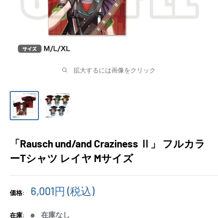
拡大するには画像をクリック
「Rausch und/and Craziness Ⅱ」 フルカラ
ーTシャツ レイヤ Mサイズ
販
6,001円
(税込)
価格:
売
価
在庫なし
在庫: