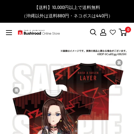
コ
▼送料をおトクにお買物する方法をご紹介♪
▼お気に入り登録機能を活用しよう♪
▼「作品・ブランドから探す」で
【送料】10,000円以上で送料無料
▼スムーズに商品を探すなら、
＼予約受付中！／
ン
BanG Dream! ちゃむりぃ みに Ave Mujica 鮮美透涼 ver.販売
（沖縄以外は送料880円・ネコポスは440円）
「カテゴリーから探す」を活用しよう！
欲しい商品を手に入れよう！
【こちらをクリック】
【こちらをクリック】
テ
中！
ン
0
ツ
ブ
に
シ
ス
ロ
キ
ー
ッ
ド
プ
オ
す
ン
る
ラ
イ
ン
ス
ト
ア