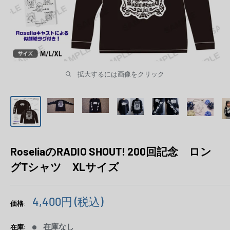
拡大するには画像をクリック
RoseliaのRADIO SHOUT! 200回記念 ロン
グTシャツ XLサイズ
販
4,400円
(税込)
価格:
売
価
在庫なし
在庫: