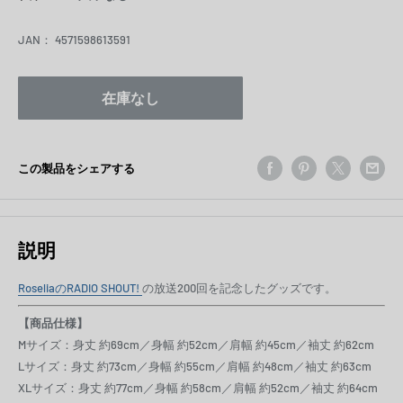
格
JAN：
4571598613591
在庫なし
この製品をシェアする
説明
RoseliaのRADIO SHOUT!
の放送200回を記念したグッズです。
【商品仕様】
Mサイズ：身丈 約69cm／身幅
約
52cm／肩幅
約
45cm／袖丈
約
62cm
Lサイズ：身丈
約
73cm／身幅
約
55cm／肩幅
約
48cm／袖丈
約
63cm
XLサイズ：身丈
約
77cm／身幅
約
58cm／肩幅
約
52cm／袖丈
約
64cm