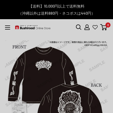
コ
▼送料をおトクにお買物する方法をご紹介♪
▼お気に入り登録機能を活用しよう♪
▼「作品・ブランドから探す」で
【送料】10,000円以上で送料無料
▼スムーズに商品を探すなら、
＼予約受付中！／
ン
BanG Dream! ちゃむりぃ みに Ave Mujica 鮮美透涼 ver.販売
（沖縄以外は送料880円・ネコポスは440円）
「カテゴリーから探す」を活用しよう！
欲しい商品を手に入れよう！
【こちらをクリック】
【こちらをクリック】
テ
中！
ン
0
ツ
ブ
に
シ
ス
ロ
キ
ー
ッ
ド
プ
オ
す
ン
る
ラ
イ
ン
ス
ト
ア