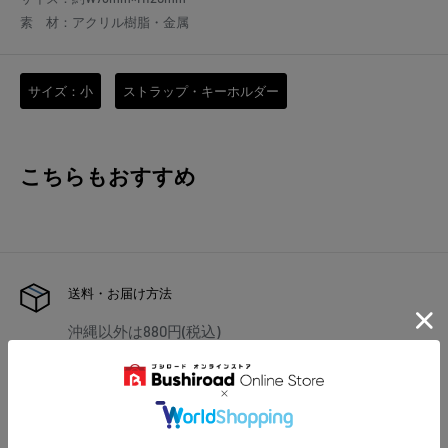
素 材：アクリル樹脂・金属
サイズ：小
ストラップ・キーホルダー
こちらもおすすめ
送料・お届け方法
沖縄以外は880円(税込)
沖縄は1,870円(税込)
ネコポスは、全国440円(税込)
1注文あたり10,000円(税込)以上で送料無料
※海外への発送は行っておりません
予約商品と通常商品(在庫商品)を1度に会計すると予約