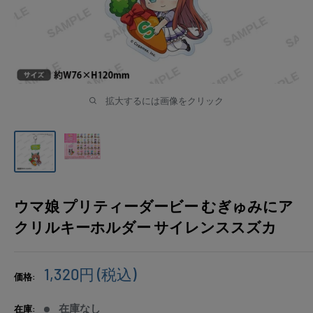
拡大するには画像をクリック
ウマ娘 プリティーダービー むぎゅみにア
クリルキーホルダー サイレンススズカ
販
1,320円
(税込)
価格:
売
価
在庫なし
在庫: