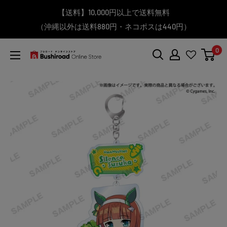
コ
▼送料をおトクにお買物する方法をご紹介♪
▼お気に入り登録機能を活用しよう♪
▼「作品・ブランドから探す」で
【送料】10,000円以上で送料無料
▼スムーズに商品を探すなら、
＼予約受付中！／
ン
BanG Dream! ちゃむりぃ みに Ave Mujica 鮮美透涼 ver.販売
（沖縄以外は送料880円・ネコポスは440円）
「カテゴリーから探す」を活用しよう！
欲しい商品を手に入れよう！
【こちらをクリック】
【こちらをクリック】
テ
中！
ン
0
ツ
ブ
に
シ
ス
ロ
キ
ー
ッ
ド
プ
オ
す
ン
る
ラ
イ
ン
ス
ト
ア