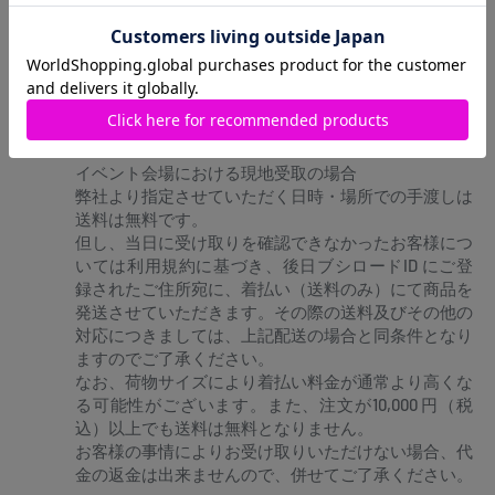
商品のお届け日での同梱発送となります。 なお、お
客様の事情により分割しての配送をご希望の場合は、
分割対応手数料及び追加の送料として2,000円（税
込）を頂戴したうえでお受けする場合がございますの
で、お問い合わせフォームよりお問い合わせをお願い
いたします。
イベント会場における現地受取の場合
弊社より指定させていただく日時・場所での手渡しは
送料は無料です。
但し、当日に受け取りを確認できなかったお客様につ
いては利用規約に基づき、後日ブシロードID にご登
録されたご住所宛に、着払い（送料のみ）にて商品を
発送させていただきます。その際の送料及びその他の
対応につきましては、上記配送の場合と同条件となり
ますのでご了承ください。
なお、荷物サイズにより着払い料金が通常より高くな
る可能性がございます。また、注文が10,000 円（税
込）以上でも送料は無料となりません。
お客様の事情によりお受け取りいただけない場合、代
金の返金は出来ませんので、併せてご了承ください。