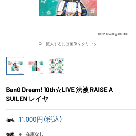
拡大するには画像をクリック
BanG Dream! 10th☆LIVE 法被 RAISE A
SUILEN レイヤ
販
11,000円
(税込)
価格:
売
価
在庫なし
在庫: