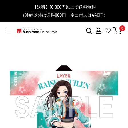
コ
▼送料をおトクにお買物する方法をご紹介♪
▼お気に入り登録機能を活用しよう♪
▼「作品・ブランドから探す」で
【送料】10,000円以上で送料無料
▼スムーズに商品を探すなら、
＼予約受付中！／
ン
BanG Dream! ちゃむりぃ みに Ave Mujica 鮮美透涼 ver.販売
（沖縄以外は送料880円・ネコポスは440円）
「カテゴリーから探す」を活用しよう！
欲しい商品を手に入れよう！
【こちらをクリック】
【こちらをクリック】
テ
中！
ン
0
ツ
ブ
に
シ
ス
ロ
キ
ー
ッ
ド
プ
オ
す
ン
る
ラ
イ
ン
ス
ト
ア