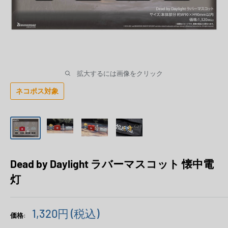
拡大するには画像をクリック
ネコポス対象
Dead by Daylight ラバーマスコット 懐中電
灯
販
1,320円
(税込)
価格:
売