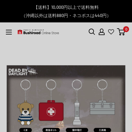
コ
▼送料をおトクにお買物する方法をご紹介♪
▼お気に入り登録機能を活用しよう♪
▼「作品・ブランドから探す」で
【送料】10,000円以上で送料無料
▼スムーズに商品を探すなら、
＼予約受付中！／
ン
BanG Dream! ちゃむりぃ みに Ave Mujica 鮮美透涼 ver.販売
（沖縄以外は送料880円・ネコポスは440円）
「カテゴリーから探す」を活用しよう！
欲しい商品を手に入れよう！
【こちらをクリック】
【こちらをクリック】
テ
中！
ン
0
ツ
ブ
に
シ
ス
ロ
キ
ー
ッ
ド
プ
オ
す
ン
る
ラ
イ
ン
ス
ト
ア