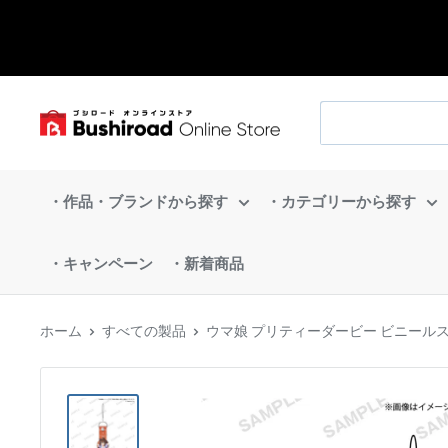
コ
ン
テ
ン
ブ
ツ
シ
に
ロ
ス
・作品・ブランドから探す
・カテゴリーから探す
ー
キ
ド
ッ
・キャンペーン
・新着商品
オ
プ
ン
す
ラ
ホーム
すべての製品
ウマ娘 プリティーダービー ビニール
る
イ
ン
ス
ト