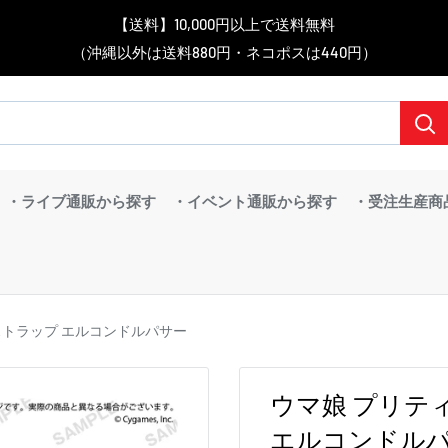
▼送料をおトクにお買物する方法をご紹介♪
▼お気に入り登録機能を活用しよう♪
▼「作品・ブランドから探す」で
【送料】10,000円以上で送料無料
▼スムーズに商品を探すなら、
＼予約受付中！／
BanG Dream! ちゃむりぃ みに Ave Mujica 鮮美透涼 ver.販売中！
（沖縄以外は送料880円・ネコポスは440円）
「カテゴリーから探す」を活用しよう！
欲しい商品を手に入れよう！
【こちらをクリック】
【こちらをクリック】
・ライブ通販から探す
・イベント通販から探す
・受注生産商
ストラップ エルコンドルパサー
ウマ娘 プリテ
エルコンドル