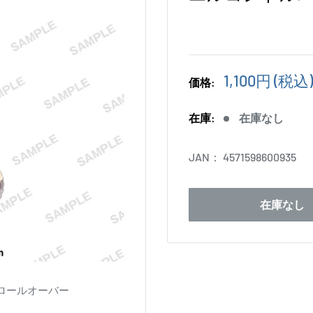
販
1,100円
(税込)
価格:
売
価
在庫:
在庫なし
格
JAN：
4571598600935
在庫なし
ロールオーバー