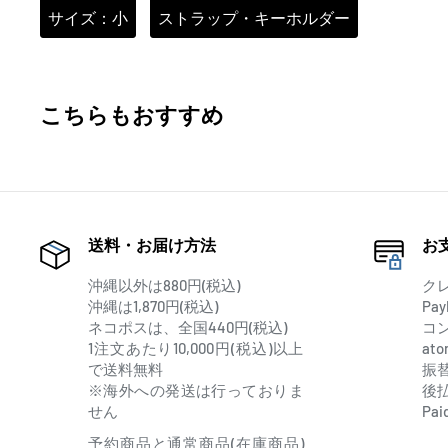
サイズ：小
ストラップ・キーホルダー
こちらもおすすめ
送料・お届け方法
お
沖縄以外は880円(税込)
ク
沖縄は1,870円(税込)
Pay
ネコポスは、全国440円(税込)
コ
1注文あたり10,000円(税込)以上
at
で送料無料
振
※海外への発送は行っておりま
後
せん
Pai
予約商品と通常商品(在庫商品)