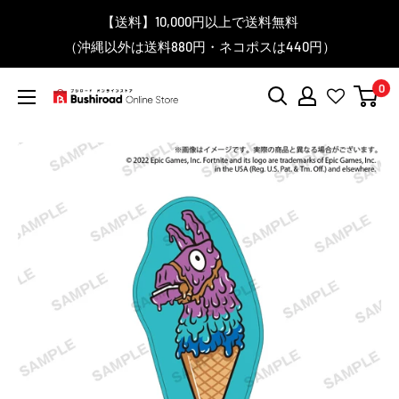
コ
▼送料をおトクにお買物する方法をご紹介♪
▼お気に入り登録機能を活用しよう♪
▼「作品・ブランドから探す」で
【送料】10,000円以上で送料無料
▼スムーズに商品を探すなら、
＼予約受付中！／
ン
BanG Dream! ちゃむりぃ みに Ave Mujica 鮮美透涼 ver.販売
（沖縄以外は送料880円・ネコポスは440円）
「カテゴリーから探す」を活用しよう！
欲しい商品を手に入れよう！
【こちらをクリック】
【こちらをクリック】
テ
中！
ン
0
ツ
ブ
に
シ
ス
ロ
キ
ー
ッ
ド
プ
オ
す
ン
る
ラ
イ
ン
ス
ト
ア