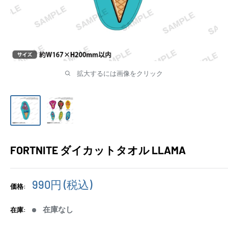
拡大するには画像をクリック
FORTNITE ダイカットタオル LLAMA
販
990円
(税込)
価格:
売
価
在庫なし
在庫:
格