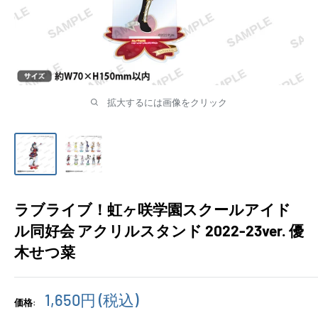
拡大するには画像をクリック
ラブライブ！虹ヶ咲学園スクールアイド
ル同好会 アクリルスタンド 2022-23ver. 優
木せつ菜
販
1,650円
(税込)
価格:
売