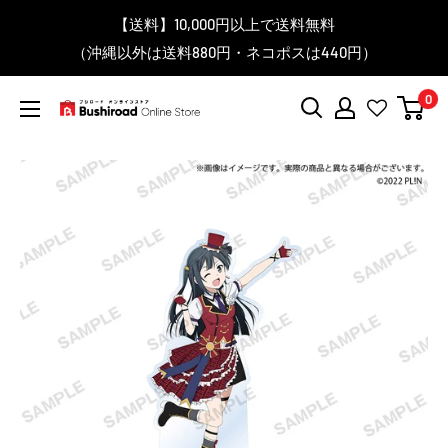
コ
▼送料をおトクにお買物する方法をご紹介♪
▼お気に入り登録機能を活用しよう♪
▼「作品・ブランドから探す」で
【送料】10,000円以上で送料無料
▼スムーズに商品を探すなら、
＼予約受付中！／
ン
BanG Dream! ちゃむりぃ みに Ave Mujica 鮮美透涼 ver.販売
（沖縄以外は送料880円・ネコポスは440円）
「カテゴリーから探す」を活用しよう！
欲しい商品を手に入れよう！
【こちらをクリック】
【こちらをクリック】
テ
中！
ン
0
ツ
ブ
に
シ
ス
ロ
キ
ー
ッ
ド
プ
オ
す
ン
る
ラ
イ
ン
ス
ト
ア