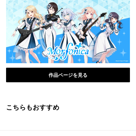
4.ブルームブルーム
5.カラフルリバティー
6.fly with the night
7.金色へのプレリュード
8.The Circle Of Butterflies
9.ハーモニー・デイ
10.Sweet Cheers!
11.寄る辺のSunny, Sunny
12.誓いのWingbeat
13.Ever Sky Blue
作品ページを見る
【初回生産分限定封入特典】
・ジャケットデザインステッカー1枚(全1種)
・Morfonica ZEPP TOUR2023 最速先行抽選申込券
こちらもおすすめ