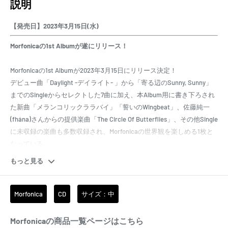
説明
【発売日】2023年3月15日(水)
Morfonicaの1st Albumが遂にリリース！
Morfonicaの1st Albumが2023年3月15日にリリース決定！
デビュー曲「Daylight -デイライト- 」から「寄る辺のSunny, Sunny」
までのSingleからセレクトした7曲に加え、本Album用に書き下ろされ
た新曲「メランコリックララバイ」「誓いのWingbeat」、佐藤純一
(fhána)さんからの提供楽曲「The Circle Of Butterflies」、その他Single
に未収録の楽曲も多数収録され、Morfonicaの世界観を楽しめる1枚と
なっている。
デビュー以来成長し続けるMorfonicaの姿を詰め込んだ本作を是非チェ
もっと見る
ックいただきたい。
[CD]
Morfonica
CD
サイズ：中
1.Daylight -デイライト-
2.メランコリックララバイ
Morfonicaの商品一覧ページはこちら
3.flame of hope