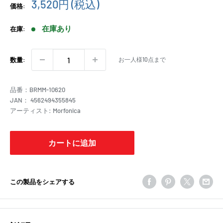
販
3,520円
(税込)
価格:
売
価
在庫あり
在庫:
格
お一人様10点まで
数量:
品番：
BRMM-10620
JAN：
4562494355845
アーティスト:
Morfonica
カートに追加
この製品をシェアする