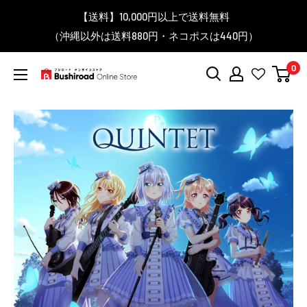
コ
▼送料をおトクにお買物する方法をご紹介♪
▼お気に入り登録機能を活用しよう♪
▼「作品・ブランドから探す」で
【送料】10,000円以上で送料無料
▼スムーズに商品を探すなら、
＼予約受付中！／
ン
BanG Dream! ちゃむりぃ みに Ave Mujica 鮮美透涼 ver.販売
（沖縄以外は送料880円・ネコポスは440円）
「カテゴリーから探す」を活用しよう！
欲しい商品を手に入れよう！
【こちらをクリック】
【こちらをクリック】
テ
中！
ン
0
ツ
ブ
に
シ
ス
ロ
キ
ー
ッ
ド
プ
オ
す
ン
る
ラ
イ
ン
ス
ト
ア