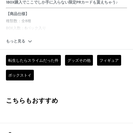
1BOX購入でここでしか手に入らない限定PRカードも貰えちゃう♪
【商品仕様】
種類数：全8種
BOX入数：8パック入り
※ブラインドパッケージ
もっと見る
※1BOXコンプリート仕様
サイズ：約45mm
転生したらスライムだった件
グッズその他
フィギュア
※BOX入り数以上ご購入の場合、可能な限りBOX形式でお
ボックストイ
届けいたします。
しかしながら、在庫状況次第ではPACK形式でのお届けと
なります。
こちらもおすすめ
※PACK形式でのお届けの場合、コンプリートの保証はでき
かねます。あらかじめご了承ください。
【メーカー特典
※BOX入り数以上ご購入の場合に限ります
】
・ヴァイスシュヴァルツ PRカード 4枚セット