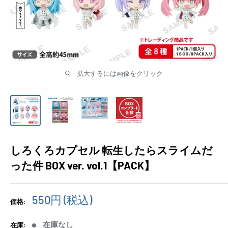
拡大するには画像をクリック
しろくろカプセル 転生したらスライムだ
った件 BOX ver. vol.1【PACK】
販
550円
(税込)
価格:
売
価
在庫なし
在庫: