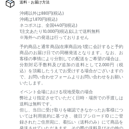
送料・お届け方法
※特典は予定数量に達し次第、予告なく終了する場合がございます。
ご注意ください。
沖縄以外は880円(税込)
沖縄は1,870円(税込)
ネコポスは、全国440円(税込)
1注文あたり10,000円(税込)以上で送料無料
※海外への発送は行っておりません
予約商品と通常商品(在庫商品)を1度に会計すると予約
商品のお届け日での同梱発送となります。 なお、お
客様の事情により分割しての配送をご希望の場合は、
分割対応手数料及び追加の送料として2,000円（税
込）を頂戴したうえでお受けする場合がございますの
で、お問い合わせフォームよりお問い合わせをお願い
いたします。
イベント会場における現地受取の場合
弊社より指定させていただく日時・場所での手渡しは
送料は無料です。
但し、当日に受け取りを確認できなかったお客様につ
いては利用規約に基づき、後日ブシロードID にご登
録されたご住所宛に、着払い（送料のみ）にて商品を
発送させていただきます。その際の送料及びその他の