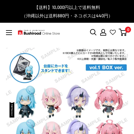
コ
▼送料をおトクにお買物する方法をご紹介♪
▼お気に入り登録機能を活用しよう♪
▼「作品・ブランドから探す」で
【送料】10,000円以上で送料無料
▼スムーズに商品を探すなら、
＼予約受付中！／
ン
BanG Dream! ちゃむりぃ みに Ave Mujica 鮮美透涼 ver.販売
（沖縄以外は送料880円・ネコポスは440円）
「カテゴリーから探す」を活用しよう！
欲しい商品を手に入れよう！
【こちらをクリック】
【こちらをクリック】
テ
中！
ン
0
ツ
ブ
に
シ
ス
ロ
キ
ー
ッ
ド
プ
オ
す
ン
る
ラ
イ
ン
ス
ト
ア