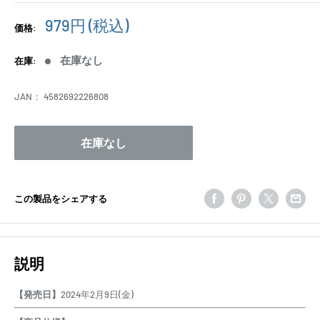
販
979円
(税込)
価格:
売
価
在庫なし
在庫:
格
JAN：
4582692226808
在庫なし
この製品をシェアする
説明
【発売日】
2024年2月9日(金)