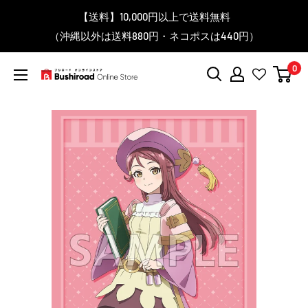
コ
▼送料をおトクにお買物する方法をご紹介♪
▼お気に入り登録機能を活用しよう♪
▼「作品・ブランドから探す」で
【送料】10,000円以上で送料無料
▼スムーズに商品を探すなら、
＼予約受付中！／
ン
BanG Dream! ちゃむりぃ みに Ave Mujica 鮮美透涼 ver.販売
（沖縄以外は送料880円・ネコポスは440円）
「カテゴリーから探す」を活用しよう！
欲しい商品を手に入れよう！
【こちらをクリック】
【こちらをクリック】
テ
中！
ン
0
ツ
ブ
に
シ
ス
ロ
キ
ー
ッ
ド
プ
オ
す
ン
る
ラ
イ
ン
ス
ト
ア