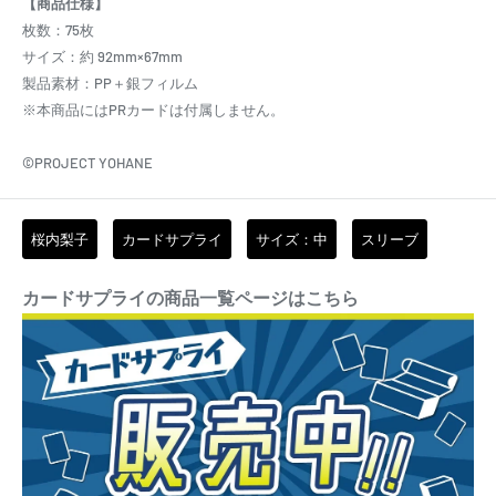
【商品仕様】
枚数：75枚
サイズ：約 92mm×67mm
製品素材：PP＋銀フィルム
※本商品にはPRカードは付属しません。
©PROJECT YOHANE
桜内梨子
カードサプライ
サイズ：中
スリーブ
カードサプライの商品一覧ページはこちら