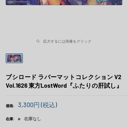
拡大するには画像をクリック
ブシロード ラバーマットコレクション V2
Vol.1626 東方LostWord『ふたりの肝試し』
販
3,300円
(税込)
価格:
売
価
在庫なし
在庫:
格