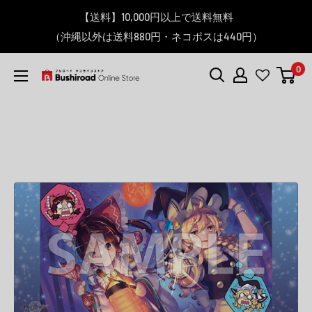
コ
▼送料をおトクにお買物する方法をご紹介♪
▼お気に入り登録機能を活用しよう♪
▼「作品・ブランドから探す」で
【送料】10,000円以上で送料無料
▼スムーズに商品を探すなら、
＼予約受付中！／
ン
BanG Dream! ちゃむりぃ みに Ave Mujica 鮮美透涼 ver.販売
（沖縄以外は送料880円・ネコポスは440円）
「カテゴリーから探す」を活用しよう！
欲しい商品を手に入れよう！
【こちらをクリック】
【こちらをクリック】
テ
中！
ン
0
ツ
ブ
に
シ
ス
ロ
キ
ー
ッ
ド
プ
オ
す
ン
る
ラ
イ
ン
ス
ト
ア