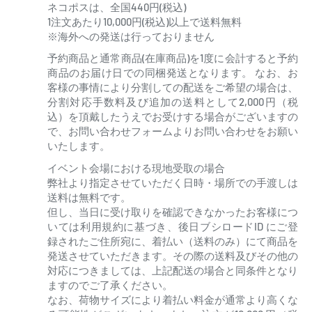
ネコポスは、全国440円(税込)
1注文あたり10,000円(税込)以上で送料無料
※海外への発送は行っておりません
予約商品と通常商品(在庫商品)を1度に会計すると予約
商品のお届け日での同梱発送となります。 なお、お
客様の事情により分割しての配送をご希望の場合は、
分割対応手数料及び追加の送料として2,000円（税
込）を頂戴したうえでお受けする場合がございますの
で、お問い合わせフォームよりお問い合わせをお願い
いたします。
イベント会場における現地受取の場合
弊社より指定させていただく日時・場所での手渡しは
送料は無料です。
但し、当日に受け取りを確認できなかったお客様につ
いては利用規約に基づき、後日ブシロードID にご登
録されたご住所宛に、着払い（送料のみ）にて商品を
発送させていただきます。その際の送料及びその他の
対応につきましては、上記配送の場合と同条件となり
ますのでご了承ください。
なお、荷物サイズにより着払い料金が通常より高くな