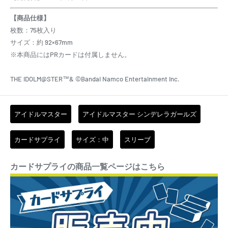
【商品仕様】
枚数：75枚入り
サイズ：約 92×67mm
※本商品にはPRカードは付属しません。
THE IDOLM@STER™& ©Bandai Namco Entertainment Inc.
アイドルマスター
アイドルマスター シンデレラガールズ
カードサプライ
サイズ：中
スリーブ
カードサプライの商品一覧ページはこちら