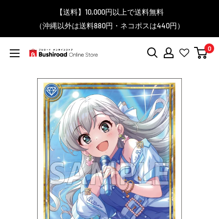
コ
▼送料をおトクにお買物する方法をご紹介♪
▼お気に入り登録機能を活用しよう♪
▼「作品・ブランドから探す」で
【送料】10,000円以上で送料無料
▼スムーズに商品を探すなら、
＼予約受付中！／
ン
BanG Dream! ちゃむりぃ みに Ave Mujica 鮮美透涼 ver.販売
（沖縄以外は送料880円・ネコポスは440円）
「カテゴリーから探す」を活用しよう！
欲しい商品を手に入れよう！
【こちらをクリック】
【こちらをクリック】
テ
中！
ン
0
ツ
ブ
に
シ
ス
ロ
キ
ー
ッ
ド
プ
オ
す
ン
る
ラ
イ
ン
ス
ト
ア