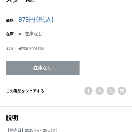
販
979円
(税込)
価格:
売
価
在庫なし
在庫:
格
JAN：
4573616006392
在庫なし
この製品をシェアする
説明
【発売日】
2025年4月25日(金)