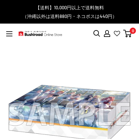
コ
▼送料をおトクにお買物する方法をご紹介♪
▼お気に入り登録機能を活用しよう♪
▼「作品・ブランドから探す」で
【送料】10,000円以上で送料無料
▼スムーズに商品を探すなら、
＼予約受付中！／
ン
BanG Dream! ちゃむりぃ みに Ave Mujica 鮮美透涼 ver.販売
（沖縄以外は送料880円・ネコポスは440円）
「カテゴリーから探す」を活用しよう！
欲しい商品を手に入れよう！
【こちらをクリック】
【こちらをクリック】
テ
中！
ン
0
ツ
ブ
に
シ
ス
ロ
キ
ー
ッ
ド
プ
オ
す
ン
る
ラ
イ
ン
ス
ト
ア