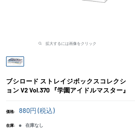
拡大するには画像をクリック
ブシロード ストレイジボックスコレクシ
ョン V2 Vol.370 『学園アイドルマスター』
販
880円
(税込)
価格:
売
価
在庫なし
在庫:
格