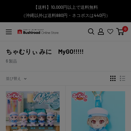
コ
▼送料をおトクにお買物する方法をご紹介♪
▼お気に入り登録機能を活用しよう♪
▼「作品・ブランドから探す」で
【送料】10,000円以上で送料無料
▼スムーズに商品を探すなら、
＼予約受付中！／
ン
BanG Dream! ちゃむりぃ みに Ave Mujica 鮮美透涼 ver.販売
（沖縄以外は送料880円・ネコポスは440円）
「カテゴリーから探す」を活用しよう！
欲しい商品を手に入れよう！
【こちらをクリック】
【こちらをクリック】
テ
中！
ン
0
ツ
ブ
に
シ
ス
ロ
ちゃむりぃ みに MyGO!!!!!
キ
ー
ッ
ド
6 製品
プ
オ
す
ン
並び替え
る
ラ
イ
ン
ス
ト
ア