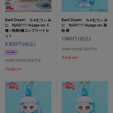
BanG Dream! ちゃむりぃ み
BanG Dream! ちゃむりぃ み
に MyGO!!!!! Voyage ver. 5
に MyGO!!!!! Voyage ver. 高
種 + 特典5種コンプリートセ
松 燈
ット
販
1,980円
(税込)
売
販
9,900円
(税込)
価
売
2026年10月16日発売予定
格
価
送料無料
格
予約受付中
2026年10月16日発売予定
予約受付中