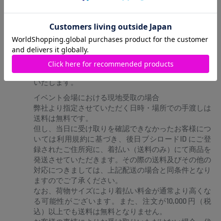
※海外への発送は行っておりません
予約商品と通常商品(在庫商品)を1度に会計すると予約
商品のお届け日での同梱発送となります。 なお、お
客様の事情により分割しての配送をご希望の場合は、
分割対応手数料及び追加の送料として2,000円（税
込）を頂戴したうえでお受けする場合がございますの
で、お問い合わせフォームよりお問い合わせをお願い
いたします。
イベント会場における現地受取の場合
弊社より指定させていただく日時・場所での手渡しは
送料は無料です。
但し、当日に受け取りを確認できなかったお客様につ
いては利用規約に基づき、後日ブシロードID にご登
録されたご住所宛に、着払い（送料のみ）にて商品を
発送させていただきます。その際の送料及びその他の
対応につきましては、上記配送の場合と同条件となり
ますのでご了承ください。
なお、荷物サイズにより着払い料金が通常より高くな
る可能性がございます。また、注文が10,000 円（税
込）以上でも送料は無料となりません。