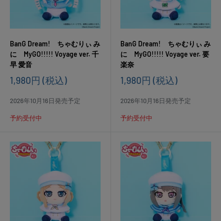
BanG Dream! ちゃむりぃ み
BanG Dream! ちゃむりぃ み
に MyGO!!!!! Voyage ver. 千
に MyGO!!!!! Voyage ver. 要
早 愛音
楽奈
販
販
1,980円
(税込)
1,980円
(税込)
売
売
価
価
2026年10月16日発売予定
2026年10月16日発売予定
格
格
予約受付中
予約受付中