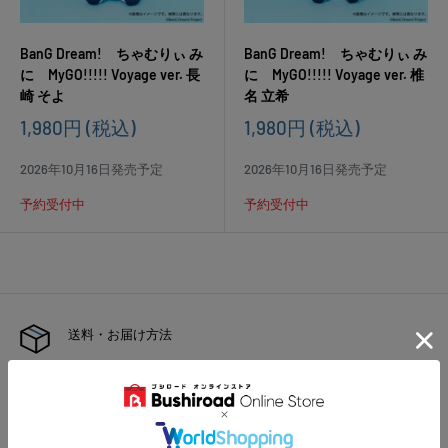
BanG Dream! ちゃむりぃ み
BanG Dream! ちゃむりぃ み
に MyGO!!!!! Voyage ver. 長
に MyGO!!!!! Voyage ver. 椎
崎 そよ
名 立希
販
販
1,980円
(税込)
1,980円
(税込)
売
売
価
価
2026年10月16日発売予定
2026年10月16日発売予定
格
格
予約受付中
予約受付中
送料・お届け方法
沖縄以外は880円(税込)
沖縄は1,870円(税込)
ネコポスは、全国440円(税込)
1注文あたり10,000円(税込)以上で送料無料