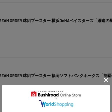
EAM ORDER 球団ブースター 横浜DeNAベイスターズ「躍進の
REAM ORDER 球団ブースター 福岡ソフトバンクホークス「制