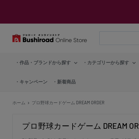
コ
ン
テ
ン
ブ
ツ
シ
に
ロ
ス
・作品・ブランドから探す
・カテゴリーから探す
ー
キ
ド
ッ
・キャンペーン
・新着商品
オ
プ
ン
す
ラ
ホーム
プロ野球カードゲーム DREAM ORDER
る
イ
ン
プロ野球カードゲーム DREAM OR
ス
ト