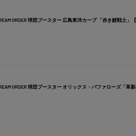
EAM ORDER 球団ブースター 広島東洋カープ 「赤き鯉戦士」【
REAM ORDER 球団ブースター オリックス・バファローズ「革