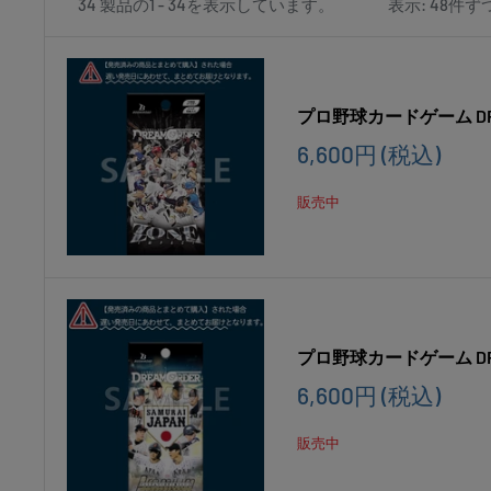
34 製品の1 - 34を表示しています。
表示: 48件ず
ア
プロ野球カードゲーム DREA
販
6,600円
(税込)
売
価
販売中
格
プロ野球カードゲーム DR
販
6,600円
(税込)
売
価
販売中
格