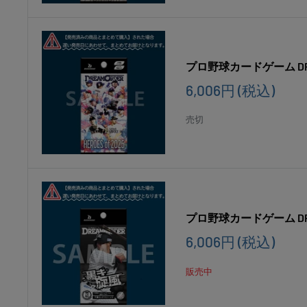
プロ野球カードゲーム DREA
販
6,006円
(税込)
売
価
売切
格
プロ野球カードゲーム DR
販
6,006円
(税込)
売
価
販売中
格