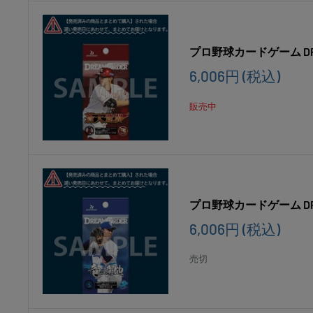
プロ野球カードゲーム D
販
6,006円
(税込)
売
価
販売中
格
プロ野球カードゲーム DR
販
6,006円
(税込)
売
価
売切
格