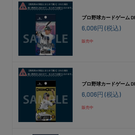
プロ野球カードゲーム DR
販
6,006円
(税込)
売
価
販売中
格
プロ野球カードゲーム DR
販
6,006円
(税込)
売
価
販売中
格