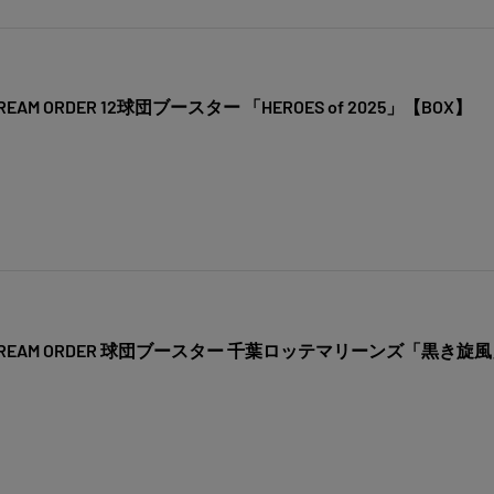
M ORDER 12球団ブースター 「HEROES of 2025」【BOX】
EAM ORDER 球団ブースター 千葉ロッテマリーンズ「黒き旋風