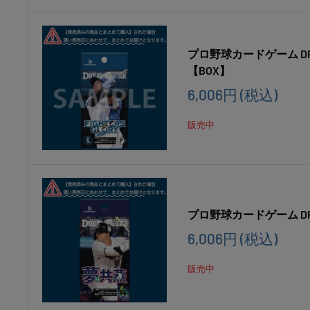
プロ野球カードゲーム DRE
【BOX】
販
6,006円
(税込)
売
価
販売中
格
プロ野球カードゲーム DR
販
6,006円
(税込)
売
価
販売中
格