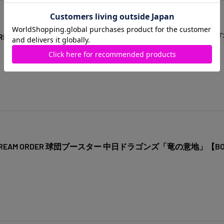
REAM ORDER 球団ブースター 東北楽天ゴールデンイーグルス
EAM ORDER 球団ブースター 中日ドラゴンズ「竜の意地」【B