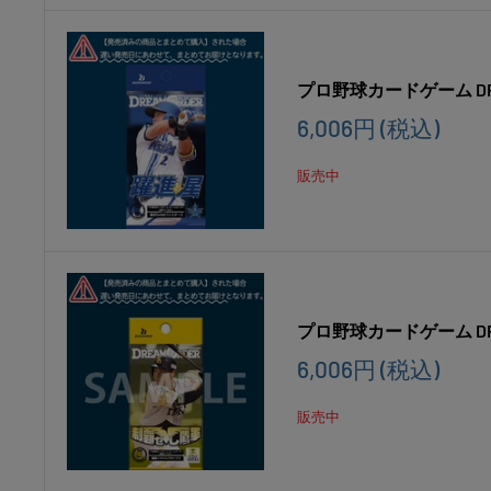
プロ野球カードゲーム DR
販
6,006円
(税込)
売
価
販売中
格
プロ野球カードゲーム D
販
6,006円
(税込)
売
価
販売中
格