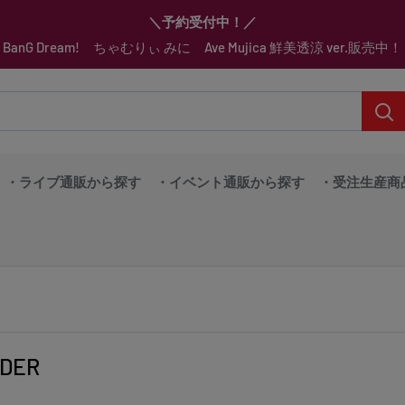
▼送料をおトクにお買物する方法をご紹介♪
▼お気に入り登録機能を活用しよう♪
▼「作品・ブランドから探す」で
▼スムーズに商品を探すなら、
＼予約受付中！／
BanG Dream! ちゃむりぃ みに Ave Mujica 鮮美透涼 ver.販売中！
「カテゴリーから探す」を活用しよう！
欲しい商品を手に入れよう！
【こちらをクリック】
【こちらをクリック】
・ライブ通販から探す
・イベント通販から探す
・受注生産商
DER