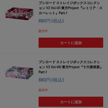
ブシロード ストレイジボックスコレクシ
ョン V2 Vol.411 東方Project『レミリア・ス
カーレット』Part.1
販
880円
(税込)
売
価
販売中
格
カートに追加
ブシロード ストレイジボックスコレクシ
ョン V2 Vol.410 東方Project『十六夜咲夜』
Part.1
販
880円
(税込)
売
価
販売中
格
カートに追加