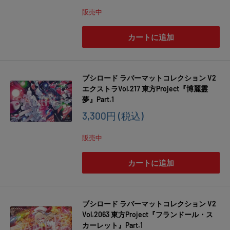
価
販売中
格
カートに追加
ブシロード ラバーマットコレクション V2
エクストラVol.217 東方Project『博麗霊
夢』Part.1
販
3,300円
(税込)
売
価
販売中
格
カートに追加
ブシロード ラバーマットコレクション V2
Vol.2063 東方Project『フランドール・ス
カーレット』Part.1