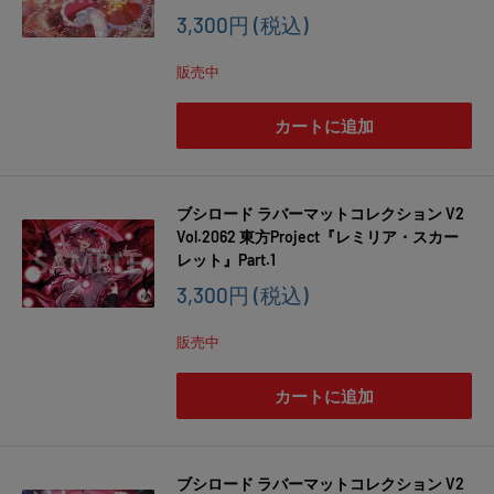
販
3,300円
(税込)
売
価
販売中
格
カートに追加
ブシロード ラバーマットコレクション V2
Vol.2062 東方Project『レミリア・スカー
レット』Part.1
販
3,300円
(税込)
売
価
販売中
格
カートに追加
ブシロード ラバーマットコレクション V2