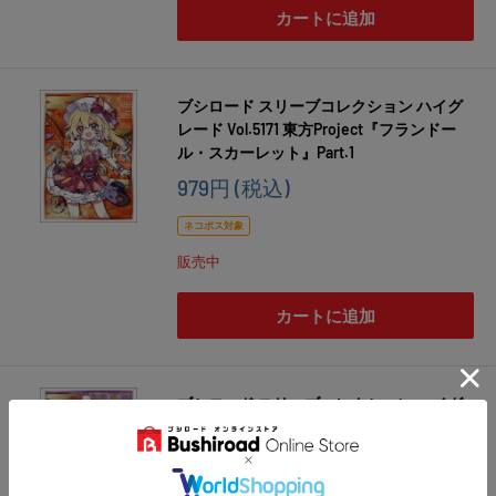
カートに追加
ブシロード スリーブコレクション ハイグ
レード Vol.5171 東方Project『フランドー
ル・スカーレット』Part.1
販
979円
(税込)
売
価
ネコポス対象
格
販売中
カートに追加
ブシロード スリーブコレクション ハイグ
レード Vol.5170 東方Project『レミリア・
スカーレット』Part.1
販
979円
(税込)