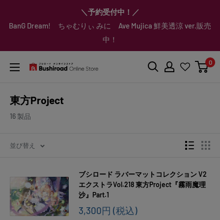
コ
▼送料をおトクにお買物する方法をご紹介♪
▼お気に入り登録機能を活用しよう♪
▼「作品・ブランドから探す」で
▼スムーズに商品を探すなら、
＼予約受付中！／
ン
BanG Dream! ちゃむりぃ みに Ave Mujica 鮮美透涼 ver.販売
「カテゴリーから探す」を活用しよう！
欲しい商品を手に入れよう！
【こちらをクリック】
【こちらをクリック】
テ
中！
ン
ツ
0
に
ブ
ス
シ
キ
ロ
東方Project
ッ
ー
プ
ド
16 製品
す
オ
る
ン
並び替え
ラ
イ
ブシロード ラバーマットコレクション V2
ン
エクストラVol.218 東方Project『霧雨魔理
ス
沙』Part.1
ト
販
3,300円
(税込)
ア
売