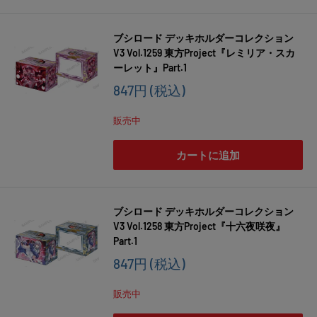
ブシロード デッキホルダーコレクション
V3 Vol.1259 東方Project『レミリア・スカ
ーレット』Part.1
販
847円
(税込)
売
価
販売中
格
カートに追加
ブシロード デッキホルダーコレクション
V3 Vol.1258 東方Project『十六夜咲夜』
Part.1
販
847円
(税込)
売
価
販売中
格