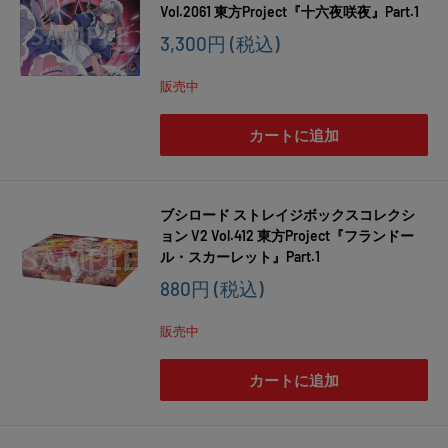
Vol.2061 東方Project『十六夜咲夜』Part.1
販
3,300円
(税込)
売
価
販売中
格
カートに追加
ブシロード ストレイジボックスコレクシ
ョン V2 Vol.412 東方Project『フランドー
ル・スカーレット』Part.1
販
880円
(税込)
売
価
販売中
格
カートに追加