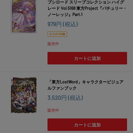
ブシロード スリーブコレクション ハイグ
レード Vol.5168 東方Project『パチュリー・
ノーレッジ』Part.1
販
979円
(税込)
売
価
ネコポス対象
格
販売中
カートに追加
「東方LostWord」キャラクタービジュア
ルファンブック
販
3,520円
(税込)
売
価
販売中
格
カートに追加