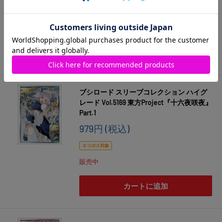
売
価
ネコポス対象
格
販売中
カートに追加
ブシロード スリーブコレクション ハイグ
レード Vol.5169 東方Project『十六夜咲夜』
Part.1
販
979円
(税込)
売
価
ネコポス対象
格
販売中
カートに追加