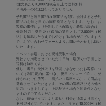
1注文あたり10,000円(税込)以上で送料無料
※海外への発送は行っておりません
予約商品と通常商品(在庫商品)を1度に会計すると予約
商品のお届け日での同梱発送となります。 なお、お
客様の事情により分割しての配送をご希望の場合は、
分割対応手数料及び追加の送料として2,000円（税
込）を頂戴したうえでお受けする場合がございますの
で、お問い合わせフォームよりお問い合わせをお願い
いたします。
イベント会場における現地受取の場合
弊社より指定させていただく日時・場所での手渡しは
送料は無料です。
但し、当日に受け取りを確認できなかったお客様につ
いては利用規約に基づき、後日ブシロードID にご登
録されたご住所宛に、着払い（送料のみ）にて商品を
発送させていただきます。その際の送料及びその他の
対応につきましては、上記配送の場合と同条件となり
ますのでご了承ください。
なお、荷物サイズにより着払い料金が通常より高くな
る可能性がございます。また、注文が10,000 円（税