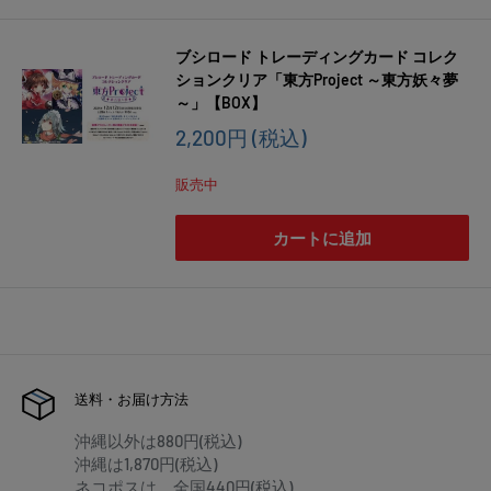
ブシロード トレーディングカード コレク
ションクリア「東方Project ～東方妖々夢
～」【BOX】
販
2,200円
(税込)
売
価
販売中
格
カートに追加
送料・お届け方法
沖縄以外は880円(税込)
沖縄は1,870円(税込)
ネコポスは、全国440円(税込)