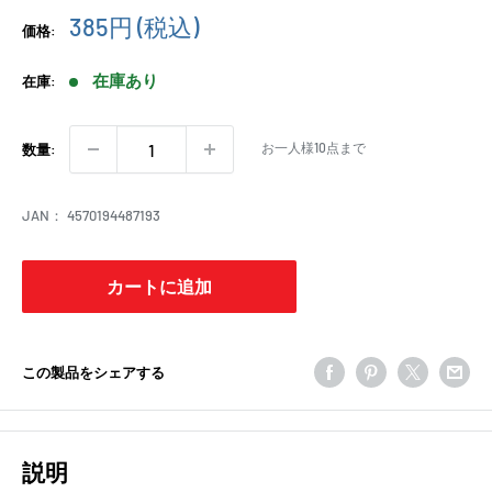
販
385円
(税込)
価格:
売
価
在庫あり
在庫:
格
お一人様10点まで
数量:
JAN：
4570194487193
カートに追加
この製品をシェアする
説明