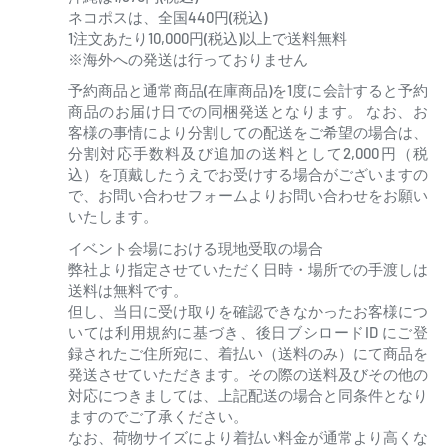
ネコポスは、全国440円(税込)
1注文あたり10,000円(税込)以上で送料無料
※海外への発送は行っておりません
予約商品と通常商品(在庫商品)を1度に会計すると予約
商品のお届け日での同梱発送となります。 なお、お
客様の事情により分割しての配送をご希望の場合は、
分割対応手数料及び追加の送料として2,000円（税
込）を頂戴したうえでお受けする場合がございますの
で、お問い合わせフォームよりお問い合わせをお願い
いたします。
イベント会場における現地受取の場合
弊社より指定させていただく日時・場所での手渡しは
送料は無料です。
但し、当日に受け取りを確認できなかったお客様につ
いては利用規約に基づき、後日ブシロードID にご登
録されたご住所宛に、着払い（送料のみ）にて商品を
発送させていただきます。その際の送料及びその他の
対応につきましては、上記配送の場合と同条件となり
ますのでご了承ください。
なお、荷物サイズにより着払い料金が通常より高くな