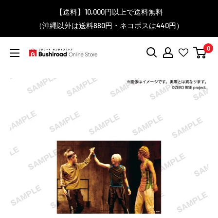
コ
▼送料をおトクにお買物する方法をご紹介♪
▼お気に入り登録機能を活用しよう♪
▼「作品・ブランドから探す」で
【送料】10,000円以上で送料無料
▼スムーズに商品を探すなら、
＼予約受付中！／
ン
BanG Dream! ちゃむりぃ みに Ave Mujica 鮮美透涼 ver.販売
（沖縄以外は送料880円・ネコポスは440円）
「カテゴリーから探す」を活用しよう！
欲しい商品を手に入れよう！
【こちらをクリック】
【こちらをクリック】
テ
中！
ン
0
ツ
ブ
に
シ
ス
ロ
キ
ー
ッ
ド
プ
オ
す
ン
る
ラ
イ
ン
ス
ト
ア