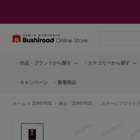
コ
ン
テ
ン
ブ
ツ
シ
に
ロ
ス
・作品・ブランドから探す
・カテゴリーから探す
ー
キ
ド
ッ
・キャンペーン
・新着商品
オ
プ
ン
す
ラ
ホーム
ZERO RISE
舞台『ZERO RISE』 ステージブロマイ
る
イ
ン
ス
ト