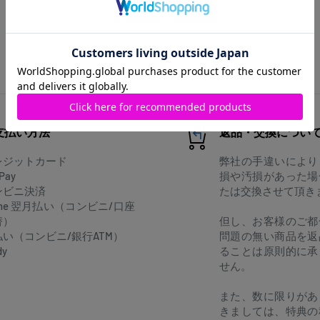
支払い方法
返品・交換につい
レジットカード
弊社の手違いにより
Pay
損や汚損があった場
ンビニ決済
たは交換させて頂き
one 翌月払い（コンビニ/口座
替）
但し、お客様のご都
払い（コンビニ/銀行ATM）
問題の無い商品を返
dy
ることは原則的に承
せん。
また、数に限りがあ
きましては、特典の