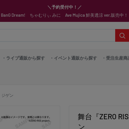
▼送料をおトクにお買物する方法をご紹介♪
▼お気に入り登録機能を活用しよう♪
▼「作品・ブランドから探す」で
▼スムーズに商品を探すなら、
＼予約受付中！／
BanG Dream! ちゃむりぃ みに Ave Mujica 鮮美透涼 ver.販売中！
「カテゴリーから探す」を活用しよう！
欲しい商品を手に入れよう！
【こちらをクリック】
【こちらをクリック】
・ライブ通販から探す
・イベント通販から探す
・受注生産商
ド ジゲン
舞台『ZERO 
ン