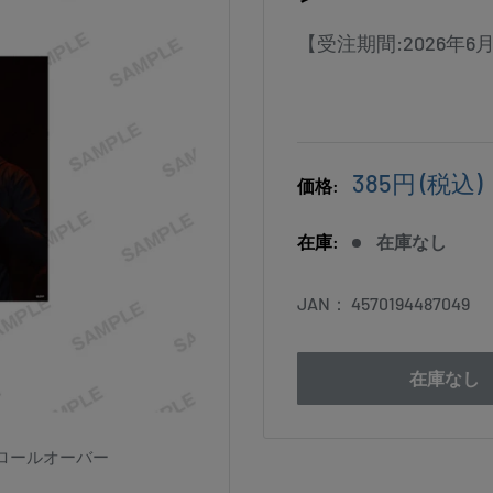
【受注期間:2026年
販
385円
(税込)
価格:
売
価
在庫:
在庫なし
格
JAN：
4570194487049
在庫なし
ロールオーバー