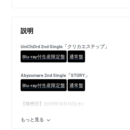
説明
UniChØrd 2nd Single「クリカエステップ」
Blu-ray付生産限定盤
通常盤
Abyssmare 2nd Single「STORY」
Blu-ray付生産限定盤
通常盤
【発売日】
2023年10月11日(水)
世界中を揺るがす激震の本格サウンドを引っさげて
もっと見る
Abyssmareが2nd Singleをリリース！！