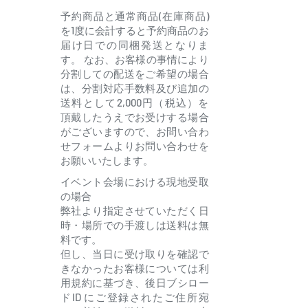
1.STORY
予約商品と通常商品(在庫商品)
を1度に会計すると予約商品のお
2.Raindrops
届け日での同梱発送となりま
3.Take Me On
す。 なお、お客様の事情により
4.STORY -instrumental-
分割しての配送をご希望の場合
は、分割対応手数料及び追加の
5.Raindrops -instrumental-
送料として2,000円（税込）を
6.Take Me On -instrumental-
頂戴したうえでお受けする場合
がございますので、お問い合わ
せフォームよりお問い合わせを
【Blu-ray】
お願いいたします。
UniChØrd×Abyssmare LIVE -NØVA-「Abyssmare PAR
イベント会場における現地受取
の場合
【初回生産分限定封入特典】
弊社より指定させていただく日
時・場所での手渡しは送料は無
・D4DJ Groovy Mix ディスクスキンシリアルコード
料です。
(有効期限：2024年10月9日(水)23:59まで)
但し、当日に受け取りを確認で
・D4DJ Groovy Mix アイテムシリアルコード(音の真珠
きなかったお客様については利
用規約に基づき、後日ブシロー
(有効期限：2024年10月9日(水)23:59まで)
ドID にご登録されたご住所宛
・Abyssmareキャストブロマイドvol.2 １枚(全４種)