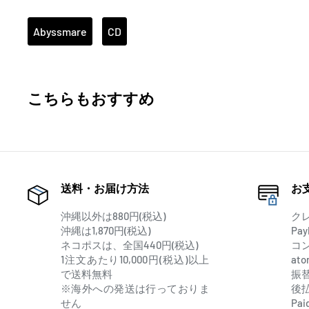
ブシロードによる「DJ」をテーマにしたメディアミ
Abyssmare
CD
「D4DJ」に登場する、海外から突如日本DJ界に殴
「Abyssmare」から、早くも2nd Singleがリリース
こちらもおすすめ
エモーショナルなバラード曲である表題の「STORY
ンの要素を取り入れた「Raindrops」、新曲の「Take
Abyssmareの新たな一面を感じる1枚となっている。
送料・お届け方法
お
Blu-ray付生産限定盤には、2023年4月16日(日)に開
ユニット初のライブ、UniChØrd×Abyssmare LIVE -NØV
沖縄以外は880円(税込)
ク
を収録！
沖縄は1,870円(税込)
Pay
ネコポスは、全国440円(税込)
コ
圧倒的なパフォーマンスに注目して欲しい。
1注文あたり10,000円(税込)以上
at
で送料無料
振
【収録内容】
※海外への発送は行っておりま
後
【CD】
せん
Pai