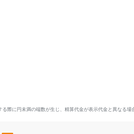
選申込券
S. XROSS∞BEAT先行抽選
合がございます。ご注意
する際に円未満の端数が生じ、精算代金が表示代金と異なる場