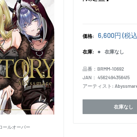
販
6,600円
(税込
価格:
売
価
在庫:
在庫なし
格
品番：
BRMM-10692
JAN：
4562494356415
アーティスト:
Abyssmar
在庫なし
ロールオーバー