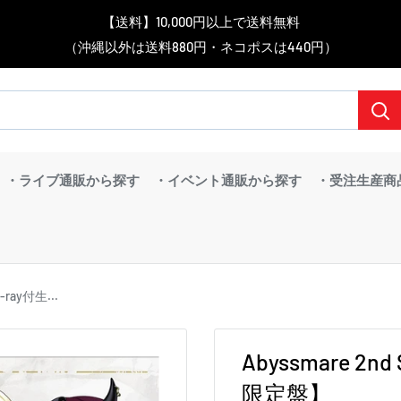
▼送料をおトクにお買物する方法をご紹介♪
▼お気に入り登録機能を活用しよう♪
▼「作品・ブランドから探す」で
【送料】10,000円以上で送料無料
▼スムーズに商品を探すなら、
＼予約受付中！／
BanG Dream! ちゃむりぃ みに Ave Mujica 鮮美透涼 ver.販売中！
（沖縄以外は送料880円・ネコポスは440円）
「カテゴリーから探す」を活用しよう！
欲しい商品を手に入れよう！
【こちらをクリック】
【こちらをクリック】
・ライブ通販から探す
・イベント通販から探す
・受注生産商
-ray付生...
Abyssmare 2n
限定盤】