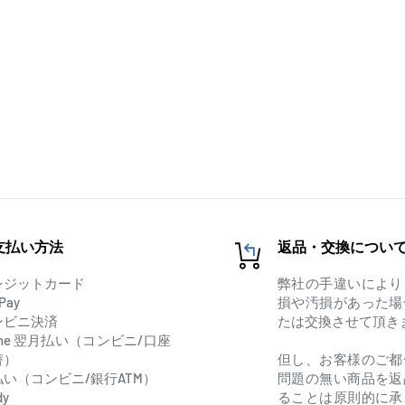
ックスプロジェクト
り込んできた黒船ユニット
！！
」に加え、ムーンバート
 Me On」を含めた
支払い方法
返品・交換につい
催された
A-「Abyssmare PART」
レジットカード
弊社の手違いにより
Pay
損や汚損があった場
ンビニ決済
たは交換させて頂き
one 翌月払い（コンビニ/口座
替）
但し、お客様のご都
払い（コンビニ/銀行ATM）
問題の無い商品を返
dy
ることは原則的に承