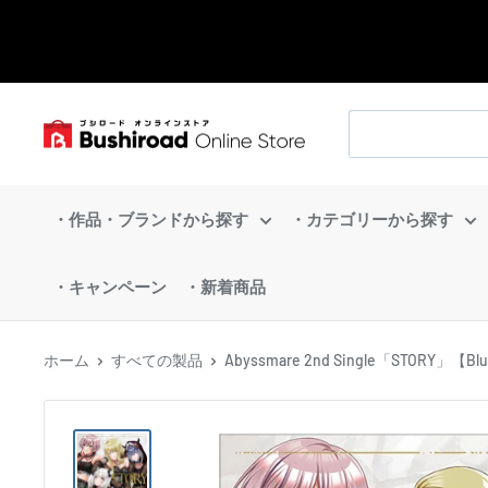
コ
ン
テ
ン
ブ
ツ
シ
に
ロ
ス
・作品・ブランドから探す
・カテゴリーから探す
ー
キ
ド
ッ
・キャンペーン
・新着商品
オ
プ
ン
す
ラ
ホーム
すべての製品
Abyssmare 2nd Single「STORY」【Blu
る
イ
ン
ス
ト