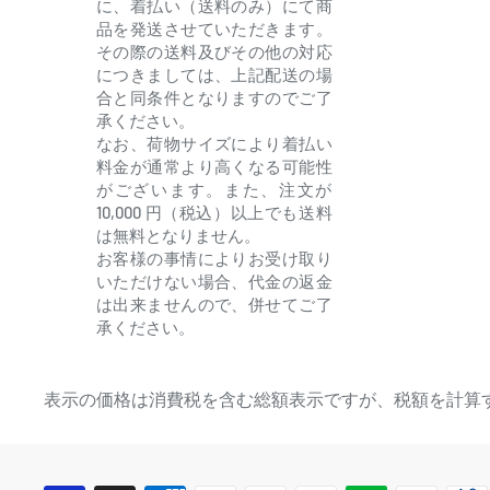
に、着払い（送料のみ）にて商
・2024年開催予定 Abyssmare出演イベント先行抽
品を発送させていただきます。
その際の送料及びその他の対応
※申込詳細は公式HPをご確認下さい。
につきましては、上記配送の場
・2024年5月25日(土)・26日(日)開催予定 D4DJ D4 FE
合と同条件となりますのでご了
承ください。
申込券
なお、荷物サイズにより着払い
(有効期限：2024年1月22日(月)23:59まで)
料金が通常より高くなる可能性
がございます。また、注文が
【メーカー特典】
10,000 円（税込）以上でも送料
は無料となりません。
・B2告知ポスター
お客様の事情によりお受け取り
→配布は終了しました
いただけない場合、代金の返金
※【通常盤】は特典付与の対象外となります。
は出来ませんので、併せてご了
承ください。
※特典は予定枚数に達し次第、予告なく終了する場
ください。
表示の価格は消費税を含む総額表示ですが、税額を計算